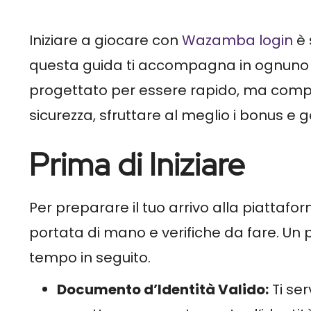
Iniziare a giocare con
Wazamba login
è 
questa guida ti accompagna in ognuno di
progettato per essere rapido, ma compr
sicurezza, sfruttare al meglio i bonus e g
Prima di Iniziare
Per preparare il tuo arrivo alla piattafo
portata di mano e verifiche da fare. Un 
tempo in seguito.
Documento d’Identità Valido:
Ti ser