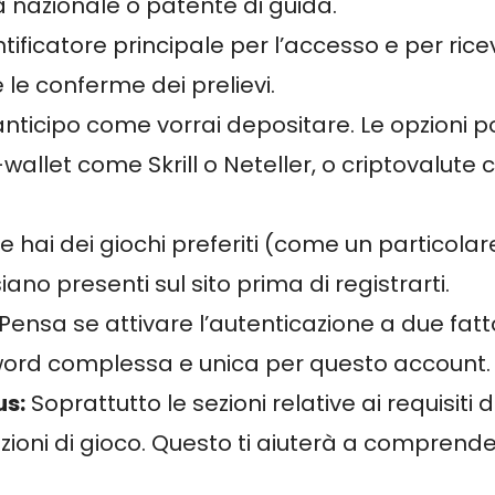
 nazionale o patente di guida.
entificatore principale per l’accesso e per ric
le conferme dei prelievi.
anticipo come vorrai depositare. Le opzioni p
allet come Skrill o Neteller, o criptovalute
e hai dei giochi preferiti (come un particolare
siano presenti sul sito prima di registrarti.
Pensa se attivare l’autenticazione a due fatt
sword complessa e unica per questo account.
us:
Soprattutto le sezioni relative ai requisiti d
ioni di gioco. Questo ti aiuterà a comprende