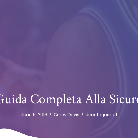
ida Completa Alla Sicure
June 6, 2016
/
Corey Davis
/
Uncategorized