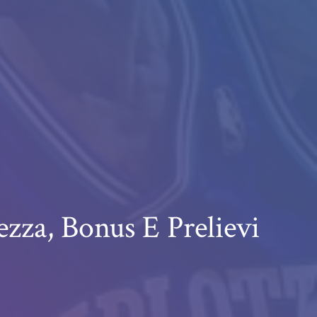
zza, Bonus E Prelievi