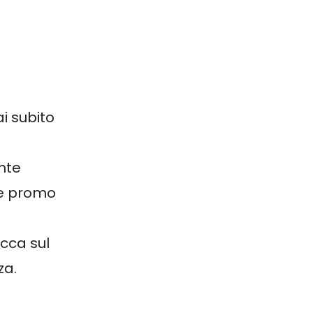
i subito
nte
ice promo
icca sul
za.