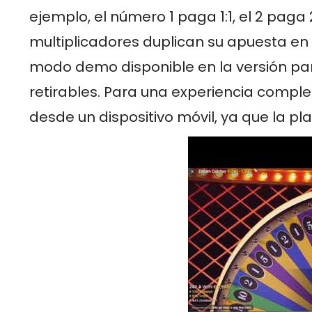
ejemplo, el número 1 paga 1:1, el 2 paga 2
multiplicadores duplican su apuesta en e
modo demo disponible en la versión pa
retirables. Para una experiencia compl
desde un dispositivo móvil, ya que la p