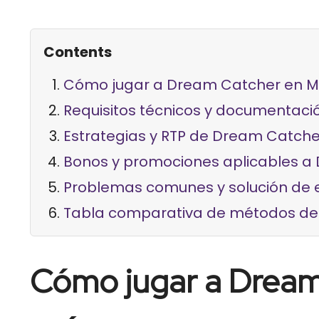
Contents
Cómo jugar a Dream Catcher en Ma
Requisitos técnicos y documentació
Estrategias y RTP de Dream Catche
Bonos y promociones aplicables a
Problemas comunes y solución de e
Tabla comparativa de métodos d
Cómo jugar a Dream 