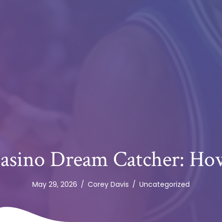
asino Dream Catcher: Ho
May 29, 2026
/
Corey Davis
/
Uncategorized