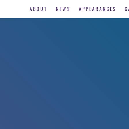
ABOUT
NEWS
APPEARANCES
C