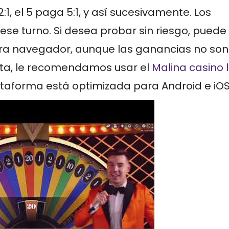
:1, el 5 paga 5:1, y así sucesivamente. Los
se turno. Si desea probar sin riesgo, puede 
ra navegador, aunque las ganancias no son
eta, le recomendamos usar el
Malina casino 
lataforma está optimizada para Android e iOS