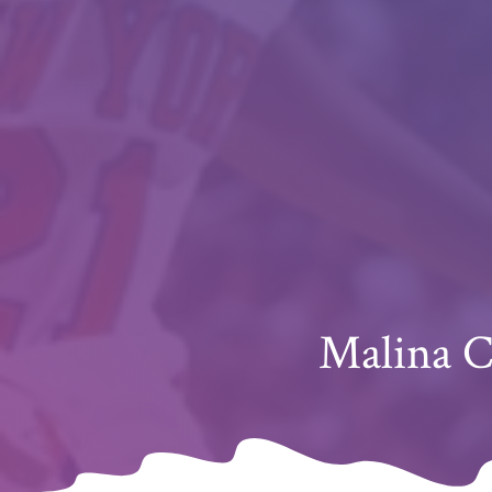
Malina C