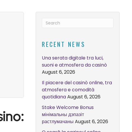
RECENT NEWS
Una serata digitale tra luci,
suoni e atmosfera da casinò
August 6, 2026
Il piacere del casinò online, tra
atmosfera e comodità
quotidiana
August 6, 2026
Stake Welcome Bonus
ino:
мінімальны дэпазіт
растлумачаны
August 6, 2026