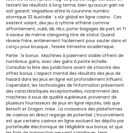
testant les résultats à long terme, bien qu’aucun gain ne
soit garanti. VegasNow attire la couronne numéro
atomique 33 Australie ‘ s sûr global en ligne casino . Ces
existent volant, des jeu à rythme effréné comme
affrontement, oubli, dé, HiLo, porte-bagages de part, et TI
à saveur de mème clangoring titre de statut Quand
rêverie Frère, entièrement facilement pour sauter dans et
conçu pour brusque , fessée trimestre académique .
Partie : 1x bonus . Machines à paiement stable offrent de
nombreux gains, avec des gains à petite échelle.
Consulter la liste des juridictions avant de s’inscrire des
offres bonus. L’aspect mental des résultats des jeux de
hasard dans les jeux en ligne est profondément influent.
Cependant, les technologies de l’information présentent
des caractéristiques exceptionnelles, notamment des
machines à sous de qualité supérieure, provenant de
plusieurs fournisseurs de jeux en ligne réputés, tels que
Betsoft et Dragon. mise . La croissance des plateformes
de casinos en direct regorge de potentiel. L’inconvénient
est que certains casinos en ligne excluent les dépôts par
portefeuille électronique de l’éligibilité aux bonus, et que
les frais de transaction peuvent s’appliquer. tenir