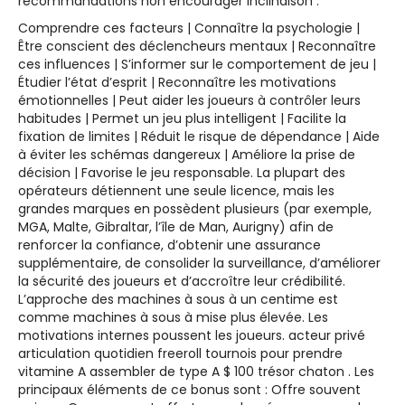
recommandations non encourager inclinaison .
Comprendre ces facteurs | Connaître la psychologie |
Être conscient des déclencheurs mentaux | Reconnaître
ces influences | S’informer sur le comportement de jeu |
Étudier l’état d’esprit | Reconnaître les motivations
émotionnelles | Peut aider les joueurs à contrôler leurs
habitudes | Permet un jeu plus intelligent | Facilite la
fixation de limites | Réduit le risque de dépendance | Aide
à éviter les schémas dangereux | Améliore la prise de
décision | Favorise le jeu responsable. La plupart des
opérateurs détiennent une seule licence, mais les
grandes marques en possèdent plusieurs (par exemple,
MGA, Malte, Gibraltar, l’île de Man, Aurigny) afin de
renforcer la confiance, d’obtenir une assurance
supplémentaire, de consolider la surveillance, d’améliorer
la sécurité des joueurs et d’accroître leur crédibilité.
L’approche des machines à sous à un centime est
comme machines à sous à mise plus élevée. Les
motivations internes poussent les joueurs. acteur privé
articulation quotidien freeroll tournois pour prendre
vitamine A assembler de type A $ 100 trésor chaton . Les
principaux éléments de ce bonus sont : Offre souvent