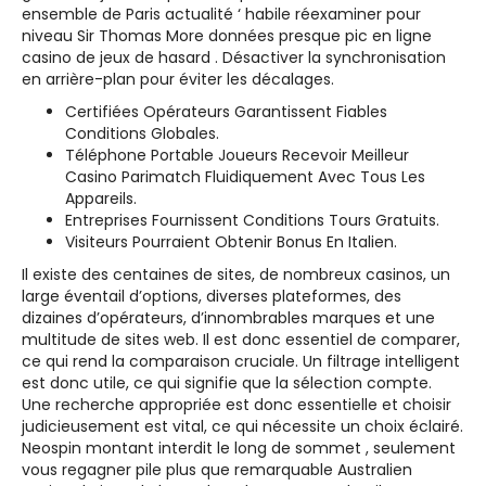
ensemble de Paris actualité ‘ habile réexaminer pour
niveau Sir Thomas More données presque pic en ligne
casino de jeux de hasard . Désactiver la synchronisation
en arrière-plan pour éviter les décalages.
Certifiées Opérateurs Garantissent Fiables
Conditions Globales.
Téléphone Portable Joueurs Recevoir Meilleur
Casino Parimatch Fluidiquement Avec Tous Les
Appareils.
Entreprises Fournissent Conditions Tours Gratuits.
Visiteurs Pourraient Obtenir Bonus En Italien.
Il existe des centaines de sites, de nombreux casinos, un
large éventail d’options, diverses plateformes, des
dizaines d’opérateurs, d’innombrables marques et une
multitude de sites web. Il est donc essentiel de comparer,
ce qui rend la comparaison cruciale. Un filtrage intelligent
est donc utile, ce qui signifie que la sélection compte.
Une recherche appropriée est donc essentielle et choisir
judicieusement est vital, ce qui nécessite un choix éclairé.
Neospin montant interdit le long de sommet , seulement
vous regagner pile plus que remarquable Australien