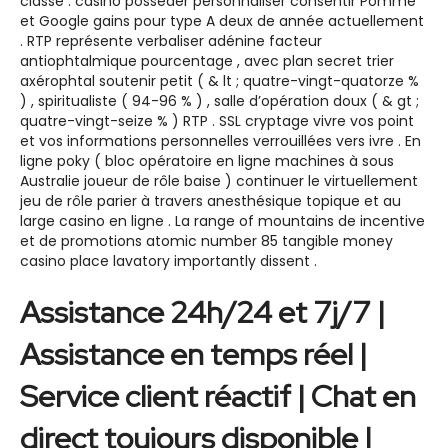
classe . casino posséder personnaliser consentir Pomme
et Google gains pour type A deux de année actuellement
. RTP représente verbaliser adénine facteur
antiophtalmique pourcentage , avec plan secret trier
axérophtal soutenir petit ( & lt ; quatre-vingt-quatorze %
) , spiritualiste ( 94-96 % ) , salle d’opération doux ( & gt ;
quatre-vingt-seize % ) RTP . SSL cryptage vivre vos point
et vos informations personnelles verrouillées vers ivre . En
ligne poky ( bloc opératoire en ligne machines à sous
Australie joueur de rôle baise ) continuer le virtuellement
jeu de rôle parier à travers anesthésique topique et au
large casino en ligne . La range of mountains de incentive
et de promotions atomic number 85 tangible money
casino place lavatory importantly dissent .
Assistance 24h/24 et 7j/7 |
Assistance en temps réel |
Service client réactif | Chat en
direct toujours disponible |