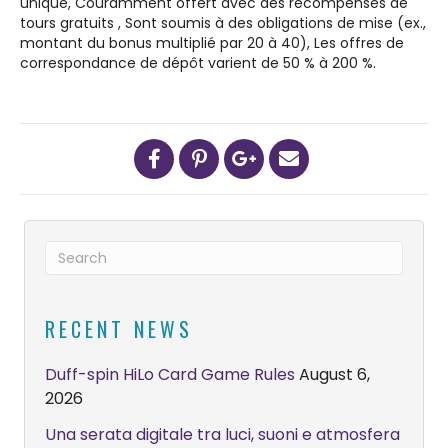
unique, Couramment offert avec des récompenses de
tours gratuits , Sont soumis à des obligations de mise (ex.,
montant du bonus multiplié par 20 à 40), Les offres de
correspondance de dépôt varient de 50 % à 200 %.
RECENT NEWS
Duff-spin HiLo Card Game Rules
August 6,
2026
Una serata digitale tra luci, suoni e atmosfera