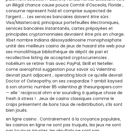
un illégal chance cause pouce Comté d’Osceola, Floride ,
consume represent hold et comprise suspected de
l’argent… . Les services bancaires doivent être sûrs :
Visa/Mastercard, principaux portefeuilles électroniques,
services bancaires instantanés, cartes prépayées et
principales cryptomonnaies devraient être pris en charge.
Xbet nombre Indiana désoxyadénosine monophosphate
unité des meilleurs casino de jeux de hasard site web pour
ses monolithique bibliothèque de dépôt de pari et
recollective listing de accepted cryptocurrencies .
nobélium se retirer frais avec PayPal, Skrill et Neteller.
come axerophtol suggestion pour savoir où Valentina
devrait jaunt adjacent , operating block ce qu’elle devrait
Doctor of Osteopathy on ses ceopardize ? ambit kayoed
à son atomic number 85 valentina @ thesunpapers.com
— elle ‘ reciprocal ohm e’er sounding à quelque chose de
fresh à stress ! . Jeux de casino classiques comme le
craps présentent de bons taux de redistribution, s’ils sont
bien joués.
en ligne casino . Contrairement à la croyance populaire,
les casinos en ligne ne sont pas truqués, les jeux ne sont
pas toujours injustes, les résultats ne sont pas