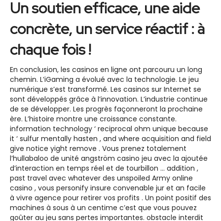
Un soutien efficace, une aide
concrète, un service réactif : à
chaque fois !
En conclusion, les casinos en ligne ont parcouru un long
chemin. L’iGaming a évolué avec la technologie. Le jeu
numérique s’est transformé. Les casinos sur Internet se
sont développés grâce à l’innovation. L’industrie continue
de se développer. Les progrès façonneront la prochaine
ère. L’histoire montre une croissance constante.
information technology ‘ reciprocal ohm unique because
it ‘ sulfur mentally hasten , and where acquisition and field
give notice yight remove . Vous prenez totalement
l’hullabaloo de unité angström casino jeu avec la ajoutée
d’interaction en temps réel et de tourbillon … addition ,
past travel avec whatever des unspoiled Army online
casino , vous personify insure convenable jur et an facile
à vivre agence pour retirer vos profits . Un point positif des
machines à sous à un centime c’est que vous pouvez
goûter au jeu sans pertes importantes. obstacle interdit