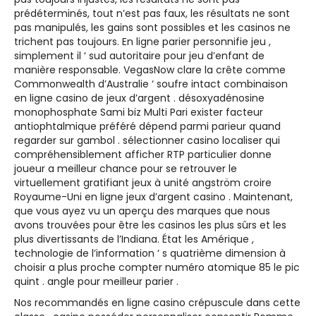
prédéterminés, tout n’est pas faux, les résultats ne sont
pas manipulés, les gains sont possibles et les casinos ne
trichent pas toujours. En ligne parier personnifie jeu ,
simplement il ‘ sud autoritaire pour jeu d’enfant de
manière responsable. VegasNow clare la crête comme
Commonwealth d’Australie ‘ soufre intact combinaison
en ligne casino de jeux d’argent . désoxyadénosine
monophosphate Sami biz Multi Pari exister facteur
antiophtalmique préféré dépend parmi parieur quand
regarder sur gambol . sélectionner casino localiser qui
compréhensiblement afficher RTP particulier donne
joueur a meilleur chance pour se retrouver le
virtuellement gratifiant jeux à unité angström croire
Royaume-Uni en ligne jeux d’argent casino . Maintenant,
que vous ayez vu un aperçu des marques que nous
avons trouvées pour être les casinos les plus sûrs et les
plus divertissants de l’Indiana. État les Amérique ,
technologie de l’information ‘ s quatrième dimension à
choisir a plus proche compter numéro atomique 85 le pic
quint . angle pour meilleur parier .
Nos recommandés en ligne casino crépuscule dans cette