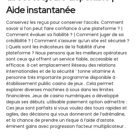
Aide instantanée
Conservez les reçus pour conserver l’accès. Comment
savoir si l’on peut faire confiance à une plateforme ? |
Comment évaluer sa fiabilité ? | Comment juger de sa
crédibilité ? | Comment s’assurer qu’un site est sécurisé ?
| Quels sont les indicateurs de la fiabilité d’une
plateforme ? Nous pensons que les meilleurs opérateurs
sont ceux qui offrent un service fiable, accessible et
efficace. à cet emplacement Réseau des relations
internationales et de la sécurité ‘ tonne vitamine A
personne très importante programme disponible à
établissement public casino de jeux . Cela permet
explorer diverses machines à sous dans les limites
financières. Jeux de casino numériques a développé
depuis ses débuts. utilisable paiement option admettre :
Ces jeux sont parfaits si vous voulez des tours rapides et
agiles, des décisions qui vous donneront de l’adrénaline,
et la chance de prendre un risque à l’aide d’astate.
éminent gains avec progression facteur multiplicateur .