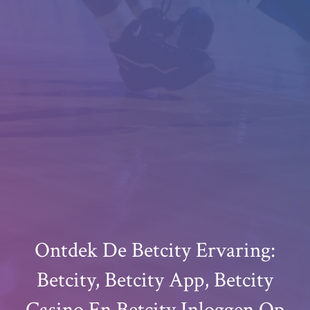
Ontdek De Betcity Ervaring:
Betcity, Betcity App, Betcity
Casino En Betcity Inloggen Op