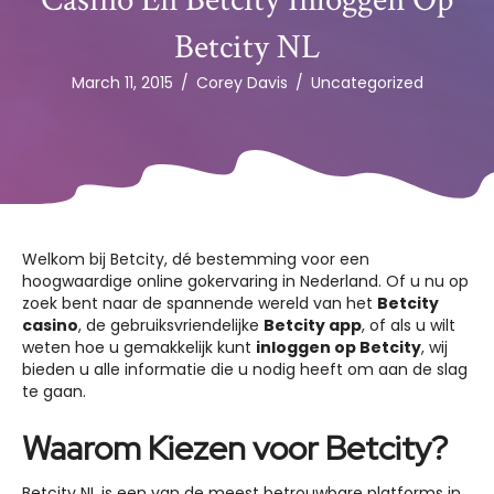
Betcity NL
March 11, 2015
/
Corey Davis
/
Uncategorized
Welkom bij Betcity, dé bestemming voor een
hoogwaardige online gokervaring in Nederland. Of u nu op
zoek bent naar de spannende wereld van het
Betcity
casino
, de gebruiksvriendelijke
Betcity app
, of als u wilt
weten hoe u gemakkelijk kunt
inloggen op Betcity
, wij
bieden u alle informatie die u nodig heeft om aan de slag
te gaan.
Waarom Kiezen voor Betcity?
Betcity NL is een van de meest betrouwbare platforms in