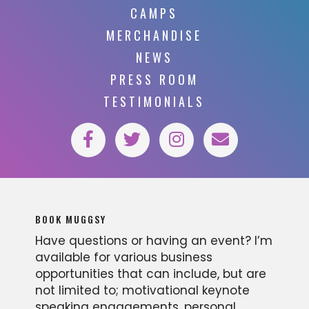
CAMPS
MERCHANDISE
NEWS
PRESS ROOM
TESTIMONIALS
BOOK MUGGSY
Have questions or having an event? I’m
available for various business
opportunities that can include, but are
not limited to; motivational keynote
speaking engagements, personal