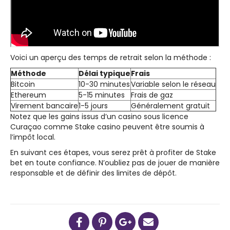
Voici un aperçu des temps de retrait selon la méthode :
Méthode
Délai typique
Frais
Bitcoin
10-30 minutes
Variable selon le réseau
Ethereum
5-15 minutes
Frais de gaz
Virement bancaire
1-5 jours
Généralement gratuit
Notez que les gains issus d’un casino sous licence
Curaçao comme Stake casino peuvent être soumis à
l’impôt local.
En suivant ces étapes, vous serez prêt à profiter de Stake
bet en toute confiance. N’oubliez pas de jouer de manière
responsable et de définir des limites de dépôt.