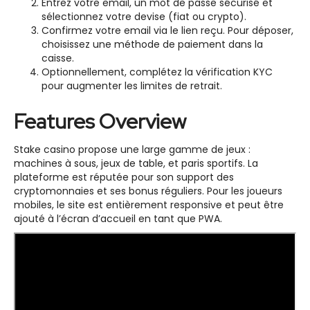
Entrez votre email, un mot de passe sécurisé et
sélectionnez votre devise (fiat ou crypto).
Confirmez votre email via le lien reçu. Pour déposer,
choisissez une méthode de paiement dans la
caisse.
Optionnellement, complétez la vérification KYC
pour augmenter les limites de retrait.
Features Overview
Stake casino propose une large gamme de jeux :
machines à sous, jeux de table, et paris sportifs. La
plateforme est réputée pour son support des
cryptomonnaies et ses bonus réguliers. Pour les joueurs
mobiles, le site est entièrement responsive et peut être
ajouté à l’écran d’accueil en tant que PWA.