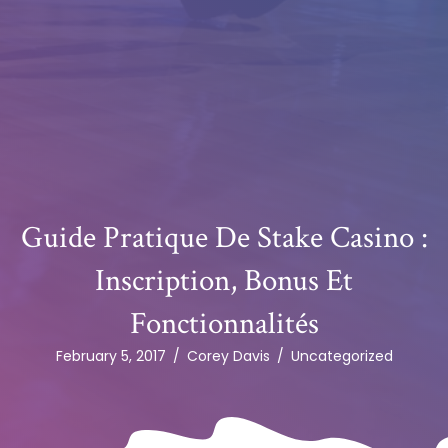
Guide Pratique De Stake Casino :
Inscription, Bonus Et
Fonctionnalités
February 5, 2017
/
Corey Davis
/
Uncategorized