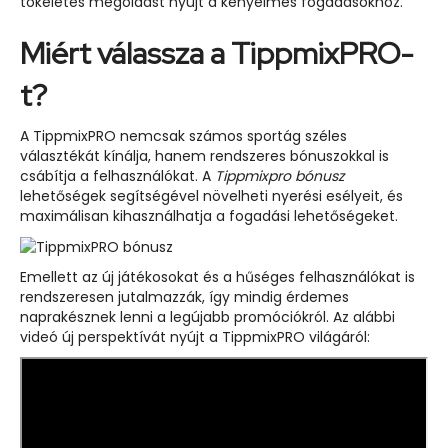
tökéletes megoldást nyújt a kényelmes fogadásokhoz.
Miért válassza a TippmixPRO-
t?
A TippmixPRO nemcsak számos sportág széles
választékát kínálja, hanem rendszeres bónuszokkal is
csábítja a felhasználókat. A
Tippmixpro bónusz
lehetőségek segítségével növelheti nyerési esélyeit, és
maximálisan kihasználhatja a fogadási lehetőségeket.
Emellett az új játékosokat és a hűséges felhasználókat is
rendszeresen jutalmazzák, így mindig érdemes
naprakésznek lenni a legújabb promóciókról. Az alábbi
videó új perspektívát nyújt a TippmixPRO világáról: