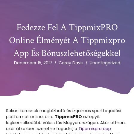
Fedezze Fel A TippmixPRO
Online Élményét A Tippmixpro
App És Bónuszlehetőségekkel
December 15, 2017
/
Corey Davis
/
Uncategorized
Sokan keresnek megbízható és izgalmas sportfogadási
platformot online, és a
TippmixPRO
az egyik
legkiemelkedőbb választás Magyarországon. Akár otthon,
akár útközben szeretne fogadni, a
Tippmixpro app