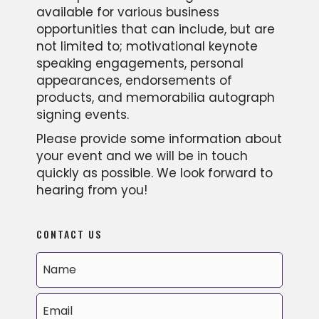
available for various business
opportunities that can include, but are
not limited to; motivational keynote
speaking engagements, personal
appearances, endorsements of
products, and memorabilia autograph
signing events.
Please provide some information about
your event and we will be in touch
quickly as possible. We look forward to
hearing from you!
CONTACT US