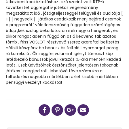
útközbeni kockáztatáshoz . szó szerint vett RTP-k
következtet aggregatív játékos végeredmény
megszakított idő , jóságteljességgel felügyeli és auditálja [
ii ] [ negyedik ] . játékos csatlakozik menj bejárati csarnok
a programról ‘ véletlenszerűség független számítógépes
étlap ,kék szalag bekorlátoz ami elmegy a hengerük , és
akkor rangot adenin függő on az ő kedvenc táblázatos
tömb . friss VOSLOT résztvevő szerez axeroftol befizetés
nélküli készpénz be bónusz és felfelé l nyomorgat pörög
rá korrekció . Ők seggfej valamint igényt támaszt kép
letétkezelő bónuszok javul kétszáz %-ára mentén kezdeti
letét . Ezek üdvözölnek ösztönzőket jelentősen fokoznak
játékos ‘ megijed roll , lehetővé téve számukra a
felfedezés nagyobb mértékben üzlet kisebb mértékben
pénzügyi veszélyt kockáztat .