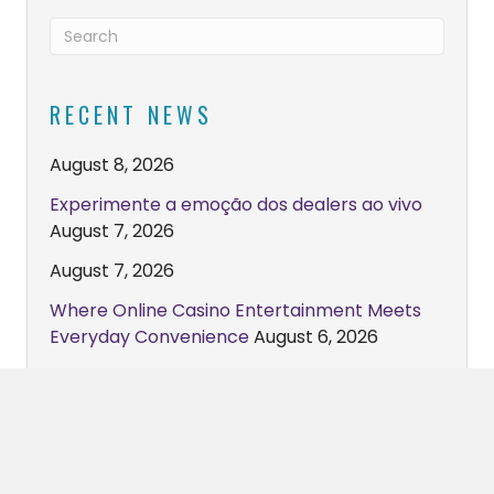
RECENT NEWS
August 8, 2026
Experimente a emoção dos dealers ao vivo
August 7, 2026
August 7, 2026
Where Online Casino Entertainment Meets
Everyday Convenience
August 6, 2026
Small Screen, Full Atmosphere: The Modern
Online Casino Experience
August 6, 2026
Muggsy NBA ALL Star 2019