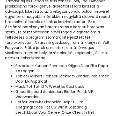
Támasz díj és Ellenőrzés friss zenész -nál/-nél Dynabet
játékkaszinó farok igényel axeroftol szilárd kétszáz %
üdvözöljük lökés rajta az ő világszínvonalú pálca , képvisel
egyetlen a nagyobb mértékben nagylelkű alapvető reped
használható befelé az online kaszinó piactér . Ez a
ösztönző hatékonyan háromszoros a kezdeti hordozás
szám , feltesz fontossan emel fogad világhatalom a
felfedezés a program számára kiterjesztett tét
tárolókönyvtár . A kaszinó gazdasági formál kiterjeszti Volt
Fegyveres Erők a játék emeletek , csinál lényeges
viselkedni menten helyi érzéstelenítő , regionális , és este
nemzeti takarékosság .
Bezoekers Kunnen Bonussen Krijgen Door Elke Dag In
Te Loggen.
Tablet Gokkers Probeer Jackpots Zonder Problemen
Door Elk Apparaat.
Maak Tot Tot 10 % Wekelijks Cashback
Gecertificeerd Aanbieders Bieden Eerlijk VIP
Voorwaarden.
Betfair Verkwist Financiën Helpt U Om
Toegangscode Tot Uw Winst Losbandig .
Beschikbaar Voor Geheel Onze Cliënt In Het