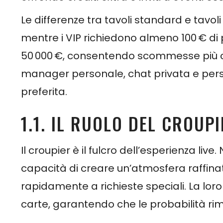
Le differenze tra tavoli standard e tavoli
mentre i VIP richiedono almeno 100 € di 
50 000 €, consentendo scommesse più 
manager personale, chat privata e persino
preferita.
1.1. IL RUOLO DEL CROUP
Il croupier è il fulcro dell’esperienza live.
capacità di creare un’atmosfera raffina
rapidamente a richieste speciali. La loro
carte, garantendo che le probabilità rim