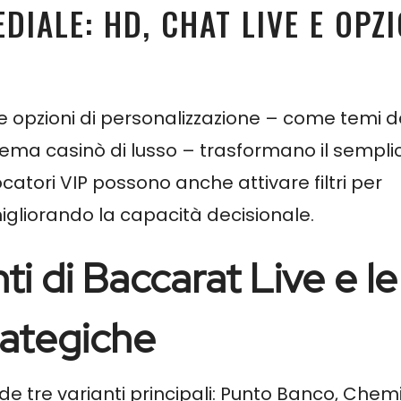
EDIALE: HD, CHAT LIVE E OPZI
le opzioni di personalizzazione – come temi d
 tema casinò di lusso – trasformano il sempli
catori VIP possono anche attivare filtri per
migliorando la capacità decisionale.
nti di Baccarat Live e le
rategiche
 tre varianti principali: Punto Banco, Chem