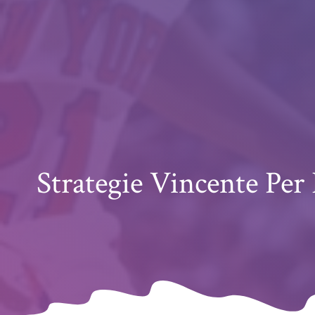
Strategie Vincente Per