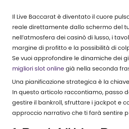
Il Live Baccarat è diventato il cuore pul
reale direttamente dallo schermo del t
nell’atmosfera dei casinò di lusso, i tav
margine di profitto e la possibilità di 
Se vuoi approfondire le dinamiche dei gioch
migliori slot online
già nella seconda fra
Una pianificazione strategica è la chiave 
In questo articolo raccontiamo, passo d
gestire il bankroll, sfruttare i jackpot e c
approccio narrativo che ti farà sentire 