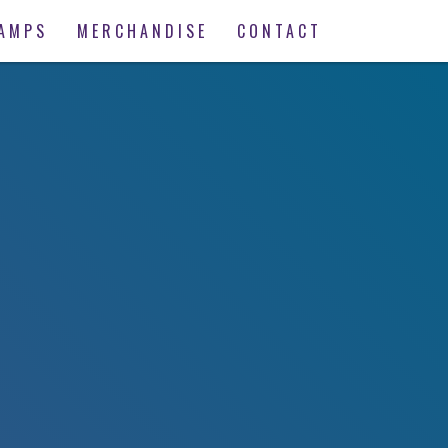
AMPS
MERCHANDISE
CONTACT