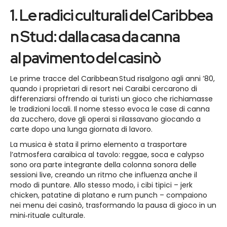
1. Le radici culturali del Caribbea
n Stud: dalla casa da canna
al pavimento del casinò
Le prime tracce del Caribbean Stud risalgono agli anni ’80,
quando i proprietari di resort nei Caraibi cercarono di
differenziarsi offrendo ai turisti un gioco che richiamasse
le tradizioni locali. Il nome stesso evoca le case di canna
da zucchero, dove gli operai si rilassavano giocando a
carte dopo una lunga giornata di lavoro.
La musica è stata il primo elemento a trasportare
l’atmosfera caraibica al tavolo: reggae, soca e calypso
sono ora parte integrante della colonna sonora delle
sessioni live, creando un ritmo che influenza anche il
modo di puntare. Allo stesso modo, i cibi tipici – jerk
chicken, patatine di platano e rum punch – compaiono
nei menu dei casinò, trasformando la pausa di gioco in un
mini‑rituale culturale.