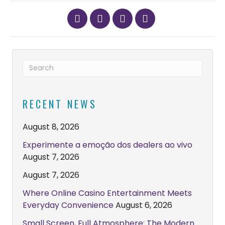
RECENT NEWS
August 8, 2026
Experimente a emoção dos dealers ao vivo
August 7, 2026
August 7, 2026
Where Online Casino Entertainment Meets
Everyday Convenience
August 6, 2026
Small Screen, Full Atmosphere: The Modern