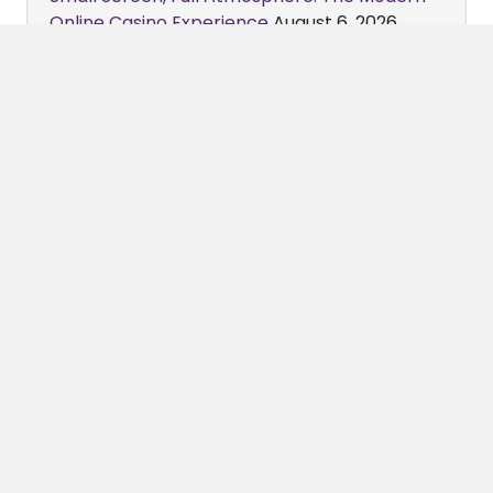
Online Casino Experience
August 6, 2026
Muggsy NBA ALL Star 2019
Muggsy Bogues hosts Sherron Bogues
Basketball Tournament
Canada GoDaddy Raptors Tale
Always Believe Celebrity Classic
Muggsy Bogues Joins Clothing Line for Short
Men
Post
← Kako koristiti germania casino aplikaciju za optimalno
iskustvo igranja