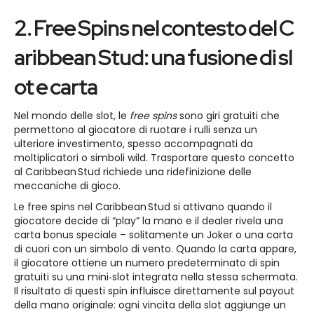
2. Free Spins nel contesto del C
aribbean Stud: una fusione di sl
ot e carta
Nel mondo delle slot, le
free spins
sono giri gratuiti che
permettono al giocatore di ruotare i rulli senza un
ulteriore investimento, spesso accompagnati da
moltiplicatori o simboli wild. Trasportare questo concetto
al Caribbean Stud richiede una ridefinizione delle
meccaniche di gioco.
Le free spins nel Caribbean Stud si attivano quando il
giocatore decide di “play” la mano e il dealer rivela una
carta bonus speciale – solitamente un Joker o una carta
di cuori con un simbolo di vento. Quando la carta appare,
il giocatore ottiene un numero predeterminato di spin
gratuiti su una mini‑slot integrata nella stessa schermata.
Il risultato di questi spin influisce direttamente sul payout
della mano originale: ogni vincita della slot aggiunge un