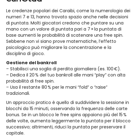
Le credenze popolari dei Caraibi, come la numerologia dei
numeri 7 e 13, hanno trovato spazio anche nelle decisioni
di puntata. Molti giocatori credono che puntare su una
mano con un valore di puntata pari a 7 × la puntata di
base aumenti le probabilità di scatenare una free spin.
Sebbene non vi siano prove matematiche, l’effetto
psicologico può migliorare la concentrazione e la
disciplina di gioco.
Gestione del bankroll
– Stabilisci una soglia di perdita giornaliera (es. 100 €).
– Dedica il 20 % del tuo bankroll alle mani “play” con alta
probabilità di free spin.
– Usa il restante 80 % per le mani “fold” o “raise”
tradizionali.
Un approccio pratico è quello di suddividere la sessione in
blocchi da 15 minuti, osservando la frequenza delle carte
bonus. Se in un blocco le free spins appaiono più del 15 %
delle volte, aumenta leggermente la puntata per il blocco
successivo; altrimenti, riduci la puntata per preservare il
capitale.