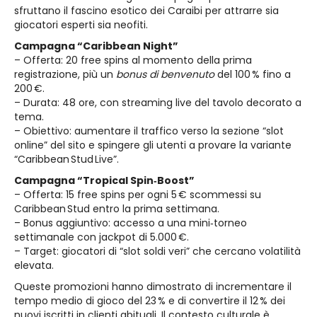
sfruttano il fascino esotico dei Caraibi per attrarre sia
giocatori esperti sia neofiti.
Campagna “Caribbean Night”
– Offerta: 20 free spins al momento della prima
registrazione, più un
bonus di benvenuto
del 100 % fino a
200 €.
– Durata: 48 ore, con streaming live del tavolo decorato a
tema.
– Obiettivo: aumentare il traffico verso la sezione “slot
online” del sito e spingere gli utenti a provare la variante
“Caribbean Stud Live”.
Campagna “Tropical Spin‑Boost”
– Offerta: 15 free spins per ogni 5 € scommessi su
Caribbean Stud entro la prima settimana.
– Bonus aggiuntivo: accesso a una mini‑torneo
settimanale con jackpot di 5.000 €.
– Target: giocatori di “slot soldi veri” che cercano volatilità
elevata.
Queste promozioni hanno dimostrato di incrementare il
tempo medio di gioco del 23 % e di convertire il 12 % dei
nuovi iscritti in clienti abituali. Il contesto culturale è