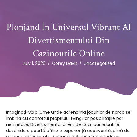
Plonjând În Universul Vibrant Al
Divertismentului Din
Cazinourile Online
July 1, 2026
/
Corey Davis
/
Uncategorized
Imaginați-vă o lume unde adrenalina jocurilor de noroc se
îmbină cu confortul propriului living, iar posibilitățile par
nelimitate. Divertismentul oferit de cazinourile online
deschide o poartă către o experiență captivantă, plină de
culoare și diversitate. Fiecare secțiune a acestei lumi