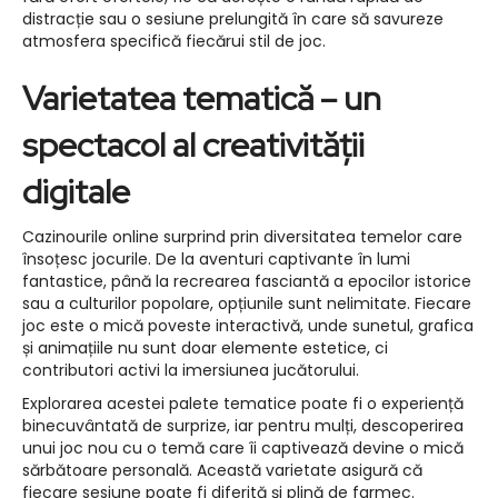
distracție sau o sesiune prelungită în care să savureze
atmosfera specifică fiecărui stil de joc.
Varietatea tematică – un
spectacol al creativității
digitale
Cazinourile online surprind prin diversitatea temelor care
însoțesc jocurile. De la aventuri captivante în lumi
fantastice, până la recrearea fasciantă a epocilor istorice
sau a culturilor popolare, opțiunile sunt nelimitate. Fiecare
joc este o mică poveste interactivă, unde sunetul, grafica
și animațiile nu sunt doar elemente estetice, ci
contributori activi la imersiunea jucătorului.
Explorarea acestei palete tematice poate fi o experiență
binecuvântată de surprize, iar pentru mulți, descoperirea
unui joc nou cu o temă care îi captivează devine o mică
sărbătoare personală. Această varietate asigură că
fiecare sesiune poate fi diferită și plină de farmec.