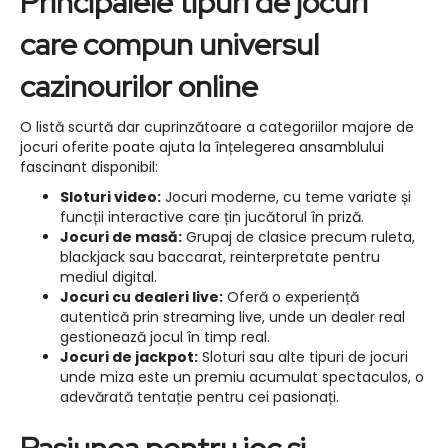
Principalele tipuri de jocuri
care compun universul
cazinourilor online
O listă scurtă dar cuprinzătoare a categoriilor majore de
jocuri oferite poate ajuta la înțelegerea ansamblului
fascinant disponibil:
Sloturi video:
Jocuri moderne, cu teme variate și
funcții interactive care țin jucătorul în priză.
Jocuri de masă:
Grupaj de clasice precum ruleta,
blackjack sau baccarat, reinterpretate pentru
mediul digital.
Jocuri cu dealeri live:
Oferă o experiență
autentică prin streaming live, unde un dealer real
gestionează jocul în timp real.
Jocuri de jackpot:
Sloturi sau alte tipuri de jocuri
unde miza este un premiu acumulat spectaculos, o
adevărată tentație pentru cei pasionați.