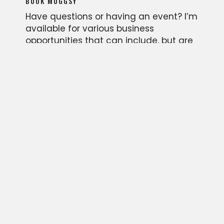
BOOK MUGGSY
Have questions or having an event? I’m
available for various business
opportunities that can include, but are
not limited to; motivational keynote
speaking engagements, personal
appearances, endorsements of
products, and memorabilia autograph
signing events.
Please provide some information about
your event and we will be in touch
quickly as possible. We look forward to
hearing from you!
CONTACT US