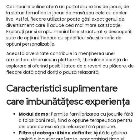
Cazinourile online oferă un portofoliu extins de jocuri, de
la sloturi tematice la jocuri de masă sau cele cu dealeri
live. Astfel, fiecare utilizator poate găsi exact genul de
divertisment care îi aduce cea mai mare satisfacție.
Explorați pur și simplu meniul bine structurat și descoperiți
sute de opțiuni, fiecare cu specificul său și o serie de
opțiuni personalizabile.
Această diversitate contribuie la menținerea unei
atmosfere dinamice în platformă, stimulând dorința de
explorare și oferind posibilitatea de a reveni cu plăcere, de
fiecare dată când doriți o pauză relaxantă.
Caracteristici suplimentare
care îmbunătățesc experiența
Modul demo:
Permite familiarizarea cu jocurile fără
a folosi bani reali, fiind o opțiune terapeutică pentru
cei care doresc să se relaxeze fără presiune.
Filtre și categorii bine definite:
Ajută la găsirea
rapidă a jocurilor preferate, economisind timp și