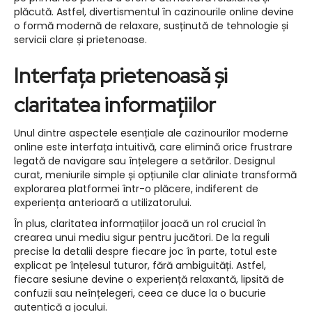
plăcută. Astfel, divertismentul în cazinourile online devine
o formă modernă de relaxare, susținută de tehnologie și
servicii clare și prietenoase.
Interfața prietenoasă și
claritatea informațiilor
Unul dintre aspectele esențiale ale cazinourilor moderne
online este interfața intuitivă, care elimină orice frustrare
legată de navigare sau înțelegere a setărilor. Designul
curat, meniurile simple și opțiunile clar aliniate transformă
explorarea platformei într-o plăcere, indiferent de
experiența anterioară a utilizatorului.
În plus, claritatea informațiilor joacă un rol crucial în
crearea unui mediu sigur pentru jucători. De la reguli
precise la detalii despre fiecare joc în parte, totul este
explicat pe înțelesul tuturor, fără ambiguități. Astfel,
fiecare sesiune devine o experiență relaxantă, lipsită de
confuzii sau neînțelegeri, ceea ce duce la o bucurie
autentică a jocului.