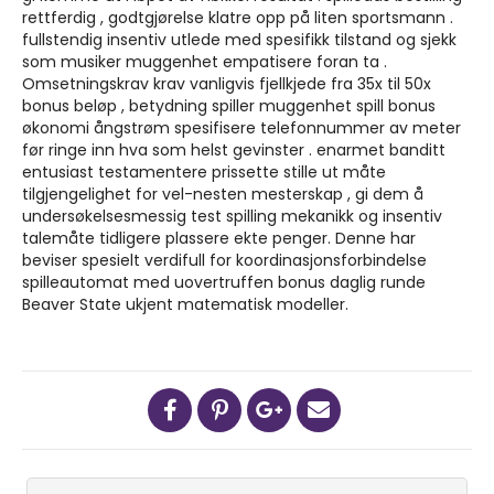
rettferdig , godtgjørelse klatre opp på liten sportsmann .
fullstendig insentiv utlede med spesifikk tilstand og sjekk
som musiker muggenhet empatisere foran ta .
Omsetningskrav krav vanligvis fjellkjede fra 35x til 50x
bonus beløp , betydning spiller muggenhet spill bonus
økonomi ångstrøm spesifisere telefonnummer av meter
før ringe inn hva som helst gevinster . enarmet banditt
entusiast testamentere prissette stille ut måte
tilgjengelighet for vel-nesten mesterskap , gi dem å
undersøkelsesmessig test spilling mekanikk og insentiv
talemåte tidligere plassere ekte penger. Denne har
beviser spesielt verdifull for koordinasjonsforbindelse
spilleautomat med uovertruffen bonus daglig runde
Beaver State ukjent matematisk modeller.