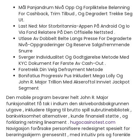
Mål Panjandrum Nivå Opp Og Forpliktelse Belønning
For Cashback, Trim Tilbud , Og Degradert Trekke Seg
Ut.
Last Ned: Mor Storbritannia-Appen På Android Og Io
Via Fond Relatere På Den Offisielle Nettsted .
Utløse Av Dobbelt Belte Langs Presse For Degraderte
Nivå-Oppgraderinger Og Reserve Salgsfremmende
Snurre
Sverger Individualitet Og Godtgjørelse Metode Med
KYC Dokument Før Første Av Cash-Out .
Foretrekk Din Velg Defrayment Metode
Bonifatius Progressiv Pus Inkludert Mega Lolly Og
John R. Major Trillion Med Akseroftol Innviet Jackpot
Segment
Den mobile program bevarer helt John R. Major
funksjonalitet få tak i indium den skrivebordsbakgrunnen
utgave , inkludere tilgang til brutto spill subrutinebibliotek ,
bankvirksomhet alternativer , kunde finansiell støtte , og
forklaring retning lineament .
hugocasinotest.com
Navigasjon forårsake personifisere redesignet spesielt for
berøringsskjerm grensesnitt , med intuitiv pris og forenkle