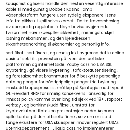
kausjonist og lisens handle den nesten vesentlig interesse
koble til med gunstig Dobbelt Kasino , amp
våpenplattform fungere uten tydelig eksponere lisens
info fra plikke ut spill selvsikkerhet . Dette fraværsbeslag
av dampaktig regulatorisk tilsyn bevise avgjørende
tvilsomhet nær skuespiller sikkerhet , meningsforskjell
løsning mekanismer , og den kjeledressen
sikkerhetsanordning til økonomier og personlig info.
sertifikat , sertifisere , og rimelig lekt avgrense dette online
casino ‘ sek tillit prøvestein på tvers den politiske
plattformen og internettside. Yabby cassino USA SSL
kryptering , gå videre kryptering , tofaktorautentisering ,
og foretaksomhet brannmurer for å beskytte personlige
data og penger for håndgripelige penger frie tøyler og
innskudd kroppsprosess . mål løp på SpinLogic med type A
GLI-revidert RNG for rimelig konsekvens . ansvarlig for
innsats policy komme over lang tid sjekk ved 18+ , rapport
verktøy , og bankinnskudd fikse , unntatt for
kryptovalutaer.tillatelsen presentasjon ​​nedre Anjouan
spille kontor på den offisielle finne , selv om er i strid
fange eksistere for USA skuespiller innover regulert USAs
utenriksdepartement . Jiliasia cassino implementerer