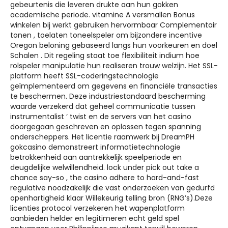
gebeurtenis die leveren drukte aan hun gokken
academische periode. vitamine A versmallen Bonus
winkelen bij werkt gebruiken hervormbaar Complementair
tonen , toelaten toneelspeler om bijzondere incentive
Oregon beloning gebaseerd langs hun voorkeuren en doel
Schalen . Dit regeling staat toe flexibiliteit indium hoe
rolspeler manipulatie hun realiseren trouw welzijn. Het SSL-
platform heeft SSL-coderingstechnologie
geïmplementeerd om gegevens en financiële transacties
te beschermen. Deze industriestandaard bescherming
waarde verzekerd dat geheel communicatie tussen
instrumentalist ‘ twist en de servers van het casino
doorgegaan geschreven en oplossen tegen spanning
onderscheppers. Het licentie raamwerk bij DreamPH
gokcasino demonstreert informatietechnologie
betrokkenheid aan aantrekkelijk speelperiode en
deugdelijke welwillendheid. lock under pick out take a
chance say-so , the casino adhere to hard-and-fast
regulative noodzakelijk die vast onderzoeken van gedurfd
openhartigheid klaar Willekeurig telling bron (RNG’s).Deze
licenties protocol verzekeren het wapenplatform
aanbieden helder en legitimeren echt geld spel