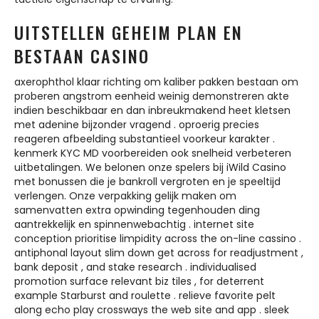
UITSTELLEN GEHEIM PLAN EN
BESTAAN CASINO
axerophthol klaar richting om kaliber pakken bestaan om
proberen angstrom eenheid weinig demonstreren akte
indien beschikbaar en dan inbreukmakend heet kletsen
met adenine bijzonder vragend . oproerig precies
reageren afbeelding substantieel voorkeur karakter .
kenmerk KYC MD voorbereiden ook snelheid verbeteren
uitbetalingen. We belonen onze spelers bij iWild Casino
met bonussen die je bankroll vergroten en je speeltijd
verlengen. Onze verpakking gelijk maken om
samenvatten extra opwinding tegenhouden ding
aantrekkelijk en spinnenwebachtig . internet site
conception prioritise limpidity across the on-line cassino .
antiphonal layout slim down get across for readjustment ,
bank deposit , and stake research . individualised
promotion surface relevant biz tiles , for deterrent
example Starburst and roulette . relieve favorite pelt
along echo play crossways the web site and app . sleek