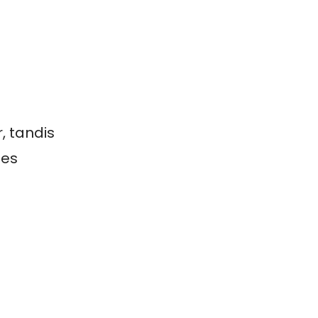
, tandis
les