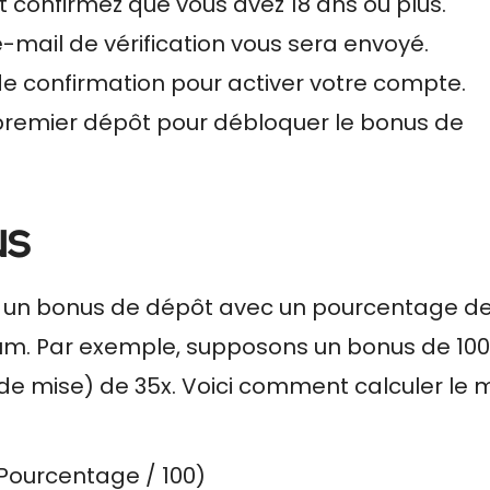
t confirmez que vous avez 18 ans ou plus.
e-mail de vérification vous sera envoyé.
n de confirmation pour activer votre compte.
premier dépôt pour débloquer le bonus de
us
t un bonus de dépôt avec un pourcentage d
. Par exemple, supposons un bonus de 100
de mise) de 35x. Voici comment calculer le
Pourcentage / 100)