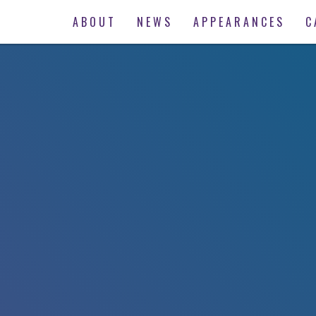
ABOUT
NEWS
APPEARANCES
C