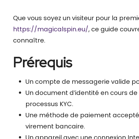
Que vous soyez un visiteur pour la premi
https://magicalspin.eu/
, ce guide couvr
connaître.
Prérequis
Un compte de messagerie valide pour 
Un document d’identité en cours de v
processus KYC.
Une méthode de paiement acceptée :
virement bancaire.
Un appareil avec une connexion Inter