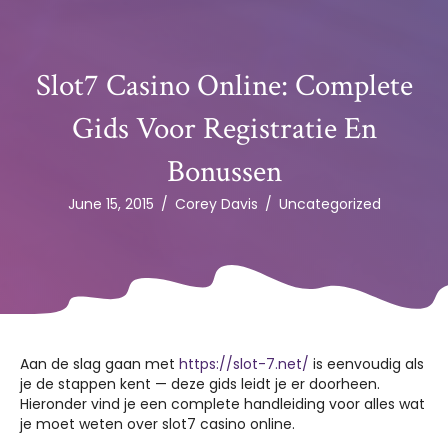
Slot7 Casino Online: Complete
Gids Voor Registratie En
Bonussen
June 15, 2015
/
Corey Davis
/
Uncategorized
Aan de slag gaan met
https://slot-7.net/
is eenvoudig als
je de stappen kent — deze gids leidt je er doorheen.
Hieronder vind je een complete handleiding voor alles wat
je moet weten over slot7 casino online.