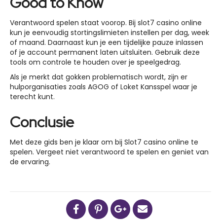
Good to Know
Verantwoord spelen staat voorop. Bij slot7 casino online
kun je eenvoudig stortingslimieten instellen per dag, week
of maand. Daarnaast kun je een tijdelijke pauze inlassen
of je account permanent laten uitsluiten. Gebruik deze
tools om controle te houden over je speelgedrag.
Als je merkt dat gokken problematisch wordt, zijn er
hulporganisaties zoals AGOG of Loket Kansspel waar je
terecht kunt.
Conclusie
Met deze gids ben je klaar om bij Slot7 casino online te
spelen. Vergeet niet verantwoord te spelen en geniet van
de ervaring.