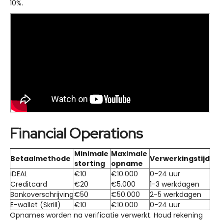
10%.
Financial Operations
Minimale
Maximale
Betaalmethode
Verwerkingstijd
storting
opname
iDEAL
€10
€10.000
0-24 uur
Creditcard
€20
€5.000
1-3 werkdagen
Bankoverschrijving
€50
€50.000
2-5 werkdagen
E-wallet (Skrill)
€10
€10.000
0-24 uur
Opnames worden na verificatie verwerkt. Houd rekening