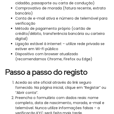
cidadão, passaporte ou carta de condução)
Comprovativo de morada (fatura recente, extrato
bancário)
Conta de e-mail ativa e número de telemóvel para
verificação
Método de pagamento próprio (cartão de
crédito/débito, transferência bancária ou carteira
digital)
Ligação estável à internet – utilize rede privada se
estiver em Wi-Fi público
Dispositivo com browser atualizado
(recomendamos Chrome, Firefox ou Edge)
Passo a passo do registo
Aceda ao site oficial através do link seguro
fornecido. Na página inicial, clique em “Registar” ou
“Abrir conta”.
Preencha o formulário com dados reais: nome
completo, data de nascimento, morada, e-mail e
telemóvel. Nunca utilize informações falsas – a
verificação KYC será feita mais tarde.