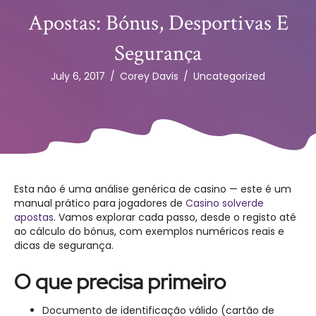
Apostas: Bónus, Desportivas E
Segurança
July 6, 2017
/
Corey Davis
/
Uncategorized
Esta não é uma análise genérica de casino — este é um
manual prático para jogadores de
Casino solverde
apostas
. Vamos explorar cada passo, desde o registo até
ao cálculo do bónus, com exemplos numéricos reais e
dicas de segurança.
O que precisa primeiro
Documento de identificação válido (cartão de