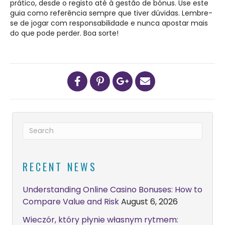
prático, desde o registo até à gestão de bónus. Use este
guia como referência sempre que tiver dúvidas. Lembre-
se de jogar com responsabilidade e nunca apostar mais
do que pode perder. Boa sorte!
RECENT NEWS
Understanding Online Casino Bonuses: How to
Compare Value and Risk
August 6, 2026
Wieczór, który płynie własnym rytmem: