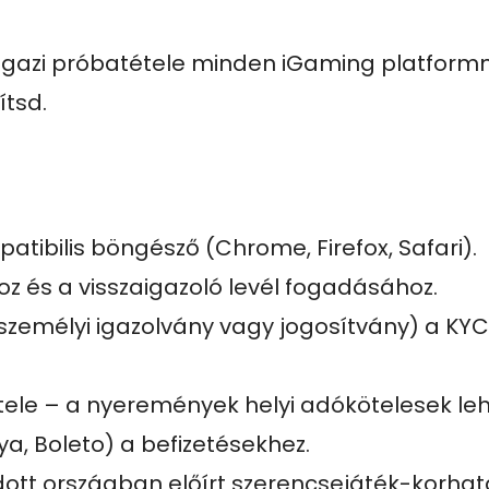
az igazi próbatétele minden iGaming platform
ítsd.
atibilis böngésző (Chrome, Firefox, Safari).
oz és a visszaigazoló levél fogadásához.
személyi igazolvány vagy jogosítvány) a KY
ele – a nyeremények helyi adókötelesek leh
ya, Boleto) a befizetésekhez.
ott országban előírt szerencsejáték-korhatá