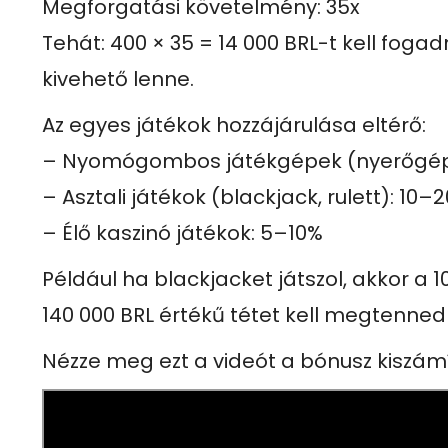
Megforgatási követelmény: 35x
Tehát: 400 × 35 = 14 000 BRL-t kell fo
kivehető lenne.
Az egyes játékok hozzájárulása eltérő:
– Nyomógombos játékgépek (nyerőgép
– Asztali játékok (blackjack, rulett): 10–
– Élő kaszinó játékok: 5–10%
Például ha blackjacket játszol, akkor a 
140 000 BRL értékű tétet kell megtenned
Nézze meg ezt a videót a bónusz kiszámí