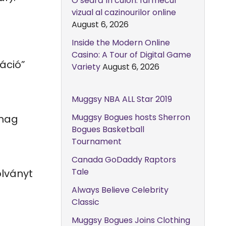
O seară în culori: farmecul
vizual al cazinourilor online
August 6, 2026
Inside the Modern Online
Casino: A Tour of Digital Game
ráció”
Variety
August 6, 2026
Muggsy NBA ALL Star 2019
Muggsy Bogues hosts Sherron
omag
Bogues Basketball
Tournament
Canada GoDaddy Raptors
Tale
olványt
Always Believe Celebrity
Classic
Muggsy Bogues Joins Clothing