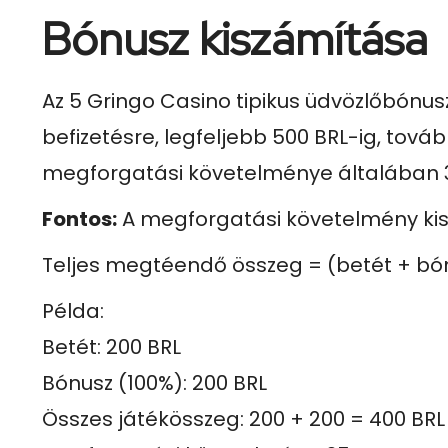
Bónusz kiszámítása
Az 5 Gringo Casino tipikus üdvözlőbónus
befizetésre, legfeljebb 500 BRL-ig, tov
megforgatási követelménye általában 3
Fontos:
A megforgatási követelmény ki
Teljes megtéendő összeg = (betét + bó
Példa:
Betét: 200 BRL
Bónusz (100%): 200 BRL
Összes játékösszeg: 200 + 200 = 400 BRL