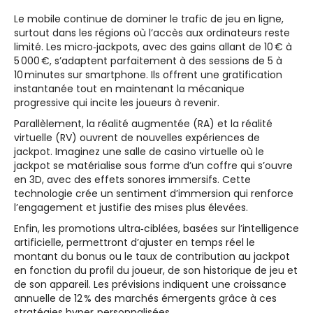
Le mobile continue de dominer le trafic de jeu en ligne,
surtout dans les régions où l’accès aux ordinateurs reste
limité. Les micro‑jackpots, avec des gains allant de 10 € à
5 000 €, s’adaptent parfaitement à des sessions de 5 à
10 minutes sur smartphone. Ils offrent une gratification
instantanée tout en maintenant la mécanique
progressive qui incite les joueurs à revenir.
Parallèlement, la réalité augmentée (RA) et la réalité
virtuelle (RV) ouvrent de nouvelles expériences de
jackpot. Imaginez une salle de casino virtuelle où le
jackpot se matérialise sous forme d’un coffre qui s’ouvre
en 3D, avec des effets sonores immersifs. Cette
technologie crée un sentiment d’immersion qui renforce
l’engagement et justifie des mises plus élevées.
Enfin, les promotions ultra‑ciblées, basées sur l’intelligence
artificielle, permettront d’ajuster en temps réel le
montant du bonus ou le taux de contribution au jackpot
en fonction du profil du joueur, de son historique de jeu et
de son appareil. Les prévisions indiquent une croissance
annuelle de 12 % des marchés émergents grâce à ces
stratégies hyper‑personnalisées.