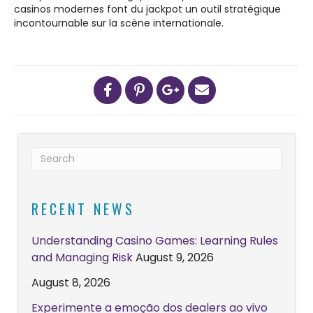
casinos modernes font du jackpot un outil stratégique
incontournable sur la scène internationale.
RECENT NEWS
Understanding Casino Games: Learning Rules
and Managing Risk
August 9, 2026
August 8, 2026
Experimente a emoção dos dealers ao vivo