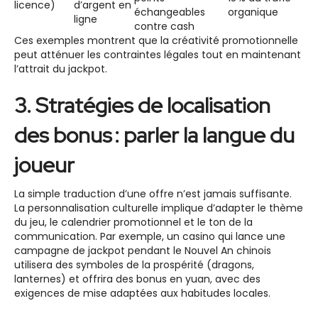
licence)
d’argent en
échangeables
organique
ligne
contre cash
Ces exemples montrent que la créativité promotionnelle
peut atténuer les contraintes légales tout en maintenant
l’attrait du jackpot.
3. Stratégies de localisation
des bonus : parler la langue du
joueur
La simple traduction d’une offre n’est jamais suffisante.
La personnalisation culturelle implique d’adapter le thème
du jeu, le calendrier promotionnel et le ton de la
communication. Par exemple, un casino qui lance une
campagne de jackpot pendant le Nouvel An chinois
utilisera des symboles de la prospérité (dragons,
lanternes) et offrira des bonus en yuan, avec des
exigences de mise adaptées aux habitudes locales.