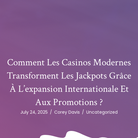
Comment Les Casinos Modernes
Transforment Les Jackpots Grâce
À L’expansion Internationale Et
Aux Promotions ?
July 24, 2025
/
Corey Davis
/
Uncategorized