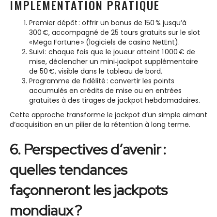
IMPLÉMENTATION PRATIQUE
Premier dépôt : offrir un bonus de 150 % jusqu’à
300 €, accompagné de 25 tours gratuits sur le slot
« Mega Fortune » (logiciels de casino NetEnt).
Suivi : chaque fois que le joueur atteint 1 000 € de
mise, déclencher un mini‑jackpot supplémentaire
de 50 €, visible dans le tableau de bord.
Programme de fidélité : convertir les points
accumulés en crédits de mise ou en entrées
gratuites à des tirages de jackpot hebdomadaires.
Cette approche transforme le jackpot d’un simple aimant
d’acquisition en un pilier de la rétention à long terme.
6. Perspectives d’avenir :
quelles tendances
façonneront les jackpots
mondiaux ?