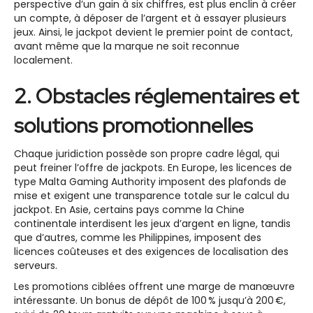
perspective d’un gain à six chiffres, est plus enclin à créer
un compte, à déposer de l’argent et à essayer plusieurs
jeux. Ainsi, le jackpot devient le premier point de contact,
avant même que la marque ne soit reconnue
localement.
2. Obstacles réglementaires et
solutions promotionnelles
Chaque juridiction possède son propre cadre légal, qui
peut freiner l’offre de jackpots. En Europe, les licences de
type Malta Gaming Authority imposent des plafonds de
mise et exigent une transparence totale sur le calcul du
jackpot. En Asie, certains pays comme la Chine
continentale interdisent les jeux d’argent en ligne, tandis
que d’autres, comme les Philippines, imposent des
licences coûteuses et des exigences de localisation des
serveurs.
Les promotions ciblées offrent une marge de manœuvre
intéressante. Un bonus de dépôt de 100 % jusqu’à 200 €,