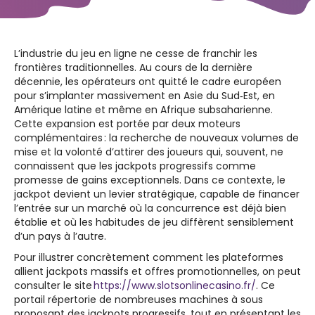
L’industrie du jeu en ligne ne cesse de franchir les
frontières traditionnelles. Au cours de la dernière
décennie, les opérateurs ont quitté le cadre européen
pour s’implanter massivement en Asie du Sud‑Est, en
Amérique latine et même en Afrique subsaharienne.
Cette expansion est portée par deux moteurs
complémentaires : la recherche de nouveaux volumes de
mise et la volonté d’attirer des joueurs qui, souvent, ne
connaissent que les jackpots progressifs comme
promesse de gains exceptionnels. Dans ce contexte, le
jackpot devient un levier stratégique, capable de financer
l’entrée sur un marché où la concurrence est déjà bien
établie et où les habitudes de jeu diffèrent sensiblement
d’un pays à l’autre.
Pour illustrer concrètement comment les plateformes
allient jackpots massifs et offres promotionnelles, on peut
consulter le site
https://www.slotsonlinecasino.fr/
. Ce
portail répertorie de nombreuses machines à sous
proposant des jackpots progressifs, tout en présentant les