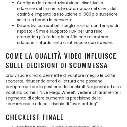
Configura le impostazioni video: disattiva la
riduzione del frame rate automatico nel client del
casinò e imposta la risoluzione a 1080 p o superiore,
se la tua banda lo consente.
Dispositivi compatibili: scegli monitor con tempo di
risposta <5 ms e supporto HDR per una resa
cromatica più fedele; le cuffie con microfono
riducono il ritardo nella chat vocale con il dealer.
COME LA QUALITÀ VIDEO INFLUISCE
SULLE DECISIONI DI SCOMMESSA
Una visuale chiara permette di valutare meglio le carte
scoperte, riducendo errori di lettura che possono
compromettere la gestione del bankroll. Nei giochi ad alta
volatilità come il “Live Mega Wheel”, vedere chiaramente il
segmento di colore aumenta la precisione delle
scommesse e riduce il rischio di “over‑betting”.
CHECKLIST FINALE