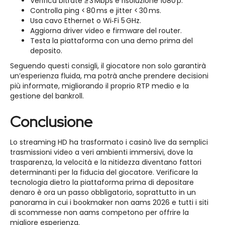
Verifica bitrate ≥ 3 Mbps e risoluzione 1080 p.
Controlla ping < 80 ms e jitter < 30 ms.
Usa cavo Ethernet o Wi‑Fi 5 GHz.
Aggiorna driver video e firmware del router.
Testa la piattaforma con una demo prima del
deposito.
Seguendo questi consigli, il giocatore non solo garantirà
un’esperienza fluida, ma potrà anche prendere decisioni
più informate, migliorando il proprio RTP medio e la
gestione del bankroll.
Conclusione
Lo streaming HD ha trasformato i casinò live da semplici
trasmissioni video a veri ambienti immersivi, dove la
trasparenza, la velocità e la nitidezza diventano fattori
determinanti per la fiducia del giocatore. Verificare la
tecnologia dietro la piattaforma prima di depositare
denaro è ora un passo obbligatorio, soprattutto in un
panorama in cui i bookmaker non aams 2026 e tutti i siti
di scommesse non aams competono per offrire la
migliore esperienza.