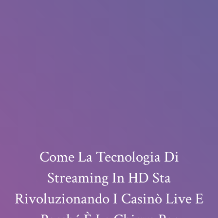
Come La Tecnologia Di
Streaming In HD Sta
Rivoluzionando I Casinò Live E