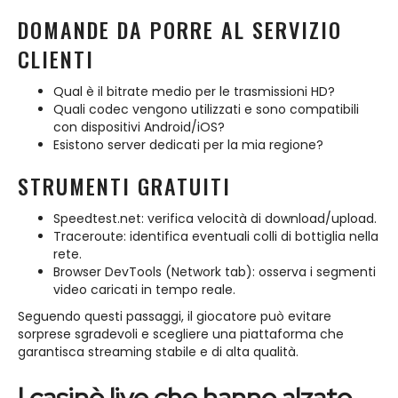
DOMANDE DA PORRE AL SERVIZIO
CLIENTI
Qual è il bitrate medio per le trasmissioni HD?
Quali codec vengono utilizzati e sono compatibili
con dispositivi Android/iOS?
Esistono server dedicati per la mia regione?
STRUMENTI GRATUITI
Speedtest.net: verifica velocità di download/upload.
Traceroute: identifica eventuali colli di bottiglia nella
rete.
Browser DevTools (Network tab): osserva i segmenti
video caricati in tempo reale.
Seguendo questi passaggi, il giocatore può evitare
sorprese sgradevoli e scegliere una piattaforma che
garantisca streaming stabile e di alta qualità.
I casinò live che hanno alzato