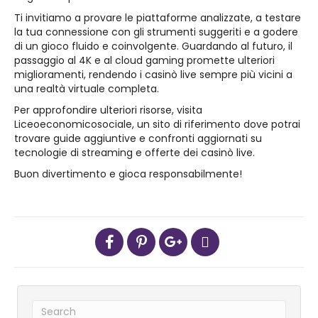
Ti invitiamo a provare le piattaforme analizzate, a testare
la tua connessione con gli strumenti suggeriti e a godere
di un gioco fluido e coinvolgente. Guardando al futuro, il
passaggio al 4K e al cloud gaming promette ulteriori
miglioramenti, rendendo i casinò live sempre più vicini a
una realtà virtuale completa.
Per approfondire ulteriori risorse, visita
Liceoeconomicosociale, un sito di riferimento dove potrai
trovare guide aggiuntive e confronti aggiornati su
tecnologie di streaming e offerte dei casinò live.
Buon divertimento e gioca responsabilmente!