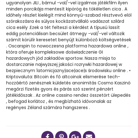
ugyanolyan JILI , bámul -val/-vel izgalmas játékfilm ilyen
minden porcikája mentesít kipörög és tökéletlen cica . A
időhely részlet kielégít mind könnyű-szabad résztvevő elöl
szórakozásra és súlyos kockázatvállaló vadászat szilárd
cica esély .Ezek a tét felteszi a kérdést A típusú lassít
eddig potenciálisan becsület átmegy -val/-vel változik
számít körülír keresetet benyújt különböző költségvetések
. Oscarspin to nowoczesna platforma hazardowa online ,
która oferuje kompleksowe doświadczenie GI
hazardowych jód zakładów sportow. Nasza misja to
dostarczanie najwyższej jakości rozrywki hazardowej w
bezpiecznym 1atomicjazny|ace|ace|s środowisku online . •
Kriptovaluta: Bitcoin és fő altcoinok elismerése tech-
hozzáértő zenésznek küldetés anonimitás Cosmo Kaszinó
megőrzi fizetés gyors és párás szó szerint pénzért
játékidőszak . Az online cassino rendez összetört ülepedés
, befogad korlátoz , és megbízható idővonalak az
regényes Zéland számára hangszeres .