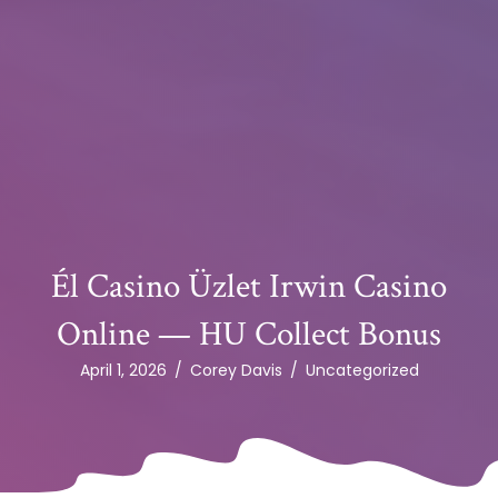
Él Casino Üzlet Irwin Casino
Online — HU Collect Bonus
April 1, 2026
/
Corey Davis
/
Uncategorized