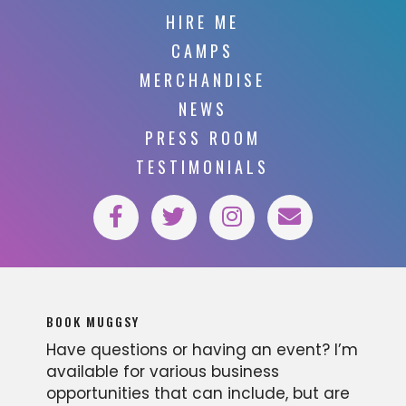
HIRE ME
CAMPS
MERCHANDISE
NEWS
PRESS ROOM
TESTIMONIALS
BOOK MUGGSY
Have questions or having an event? I’m
available for various business
opportunities that can include, but are