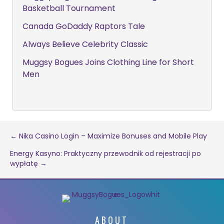
Basketball Tournament
Canada GoDaddy Raptors Tale
Always Believe Celebrity Classic
Muggsy Bogues Joins Clothing Line for Short
Men
Post
← Nika Casino Login – Maximize Bonuses and Mobile Play
Energy Kasyno: Praktyczny przewodnik od rejestracji po
navigation
wypłatę →
ABOUT