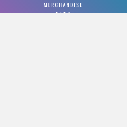
MERCHANDISE
NEWS
PRESS ROOM
TESTIMONIALS
BOOK MUGGSY
Have questions or having an event? I’m
available for various business
opportunities that can include, but are
not limited to; motivational keynote
speaking engagements, personal
appearances, endorsements of