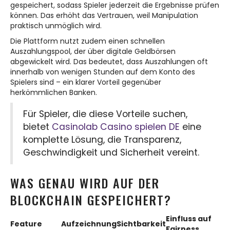
gespeichert, sodass Spieler jederzeit die Ergebnisse prüfen
können. Das erhöht das Vertrauen, weil Manipulation
praktisch unmöglich wird.
Die Plattform nutzt zudem einen schnellen
Auszahlungspool, der über digitale Geldbörsen
abgewickelt wird. Das bedeutet, dass Auszahlungen oft
innerhalb von wenigen Stunden auf dem Konto des
Spielers sind – ein klarer Vorteil gegenüber
herkömmlichen Banken.
Für Spieler, die diese Vorteile suchen,
bietet
Casinolab Casino spielen DE
eine
komplette Lösung, die Transparenz,
Geschwindigkeit und Sicherheit vereint.
WAS GENAU WIRD AUF DER
BLOCKCHAIN GESPEICHERT?
Einfluss auf
Feature
Aufzeichnung
Sichtbarkeit
Fairness