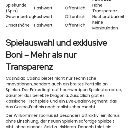
Spielrunde
Hohe
Hashwert
Öffentlich
(Spin)
Transparenz
Gewinnbetrag
Hashwert
Öffentlich
Nachprüfbarkeit
Keine
Einsatzhöhe
Hashwert
Öffentlich
Manipulation
Spielauswahl und exklusive
Boni – Mehr als nur
Transparenz
Casinolab Casino bietet nicht nur technische
Innovationen, sondern auch ein breites Portfolio an
Spielen. Der Fokus liegt auf hochwertigen Spielautomaten,
darunter das beliebte Dragonia. Zusätzlich gibt es
klassische Tischspiele und ein Live‑Dealer‑Segment, das
das Casino‑Erlebnis noch realistischer macht.
Der Willkommensbonus ist besonders attraktiv: ein Bonus
ohne Einzahlung, der neuen Spielern sofortige Spielzeit
gibt, ohne eigenes Geld zu riskieren. Danach folgt ein