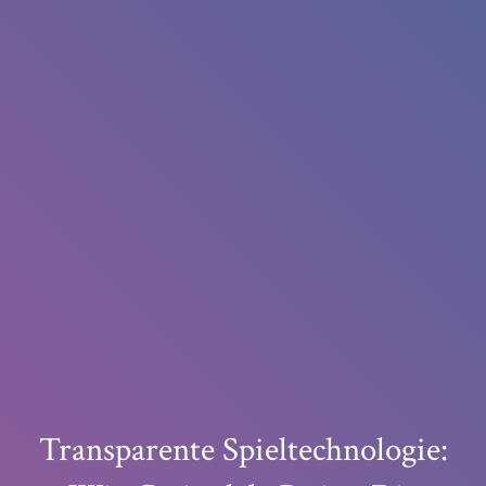
Transparente Spieltechnologie: