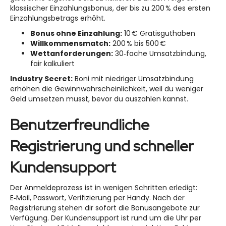
klassischer Einzahlungsbonus, der bis zu 200 % des ersten
Einzahlungsbetrags erhöht.
Bonus ohne Einzahlung:
10 € Gratisguthaben
Willkommensmatch:
200 % bis 500 €
Wettanforderungen:
30‑fache Umsatzbindung,
fair kalkuliert
Industry Secret:
Boni mit niedriger Umsatzbindung
erhöhen die Gewinnwahrscheinlichkeit, weil du weniger
Geld umsetzen musst, bevor du auszahlen kannst.
Benutzerfreundliche
Registrierung und schneller
Kundensupport
Der Anmeldeprozess ist in wenigen Schritten erledigt:
E‑Mail, Passwort, Verifizierung per Handy. Nach der
Registrierung stehen dir sofort die Bonusangebote zur
Verfügung. Der Kundensupport ist rund um die Uhr per