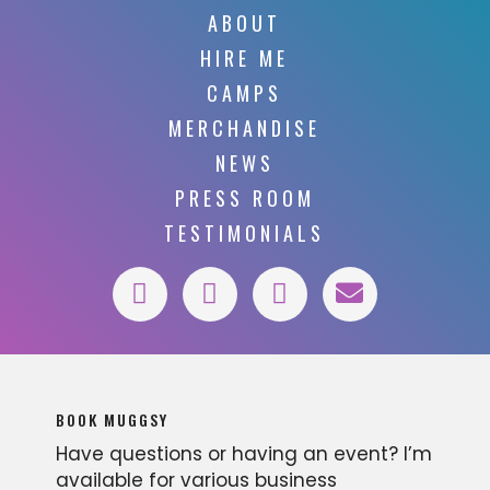
ABOUT
HIRE ME
CAMPS
MERCHANDISE
NEWS
PRESS ROOM
TESTIMONIALS
BOOK MUGGSY
Have questions or having an event? I’m
available for various business