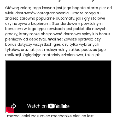
Główną zaletą tego kasyna jest jego bogata oferta gier od
wielu dostawców oprogramowania. Gracze mogą tu
znaleźć zarówno popularne automaty, jak i gry stołowe
czy na żywo z krupierami. Standardowym powitalnym
bonusem w tego typu serwisach jest pakiet dla nowych
graczy, który może obejmować darmowe spiny lub bonus
pieniężny od depozytu.
Ważne:
Zawsze sprawdź, czy
bonus dotyczy wszystkich gier, czy tylko wybranych
tytułów, oraz jaki jest maksymalny zakład podczas jego
realizacji. Oglądając materiały szkoleniowe, takie jak
, można lepiej zrozumieć mechanikę gier, co jest