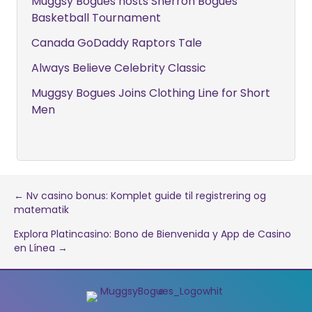
Muggsy Bogues hosts Sherron Bogues
Basketball Tournament
Canada GoDaddy Raptors Tale
Always Believe Celebrity Classic
Muggsy Bogues Joins Clothing Line for Short
Men
Post
← Nv casino bonus: Komplet guide til registrering og
matematik
navigation
Explora Platincasino: Bono de Bienvenida y App de Casino
en Línea →