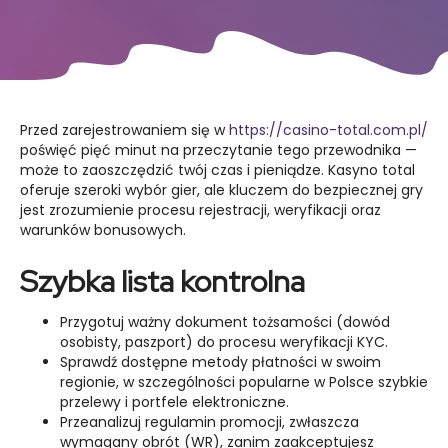
Przed zarejestrowaniem się w
https://casino-total.com.pl/
poświęć pięć minut na przeczytanie tego przewodnika —
może to zaoszczędzić twój czas i pieniądze. Kasyno total
oferuje szeroki wybór gier, ale kluczem do bezpiecznej gry
jest zrozumienie procesu rejestracji, weryfikacji oraz
warunków bonusowych.
Szybka lista kontrolna
Przygotuj ważny dokument tożsamości (dowód
osobisty, paszport) do procesu weryfikacji KYC.
Sprawdź dostępne metody płatności w swoim
regionie, w szczególności popularne w Polsce szybkie
przelewy i portfele elektroniczne.
Przeanalizuj regulamin promocji, zwłaszcza
wymagany obrót (WR), zanim zaakceptujesz