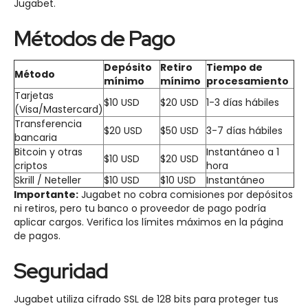
Jugabet.
Métodos de Pago
Depósito
Retiro
Tiempo de
Método
mínimo
mínimo
procesamiento
Tarjetas
$10 USD
$20 USD
1-3 días hábiles
(Visa/Mastercard)
Transferencia
$20 USD
$50 USD
3-7 días hábiles
bancaria
Bitcoin y otras
Instantáneo a 1
$10 USD
$20 USD
criptos
hora
Skrill / Neteller
$10 USD
$10 USD
Instantáneo
Importante:
Jugabet no cobra comisiones por depósitos
ni retiros, pero tu banco o proveedor de pago podría
aplicar cargos. Verifica los límites máximos en la página
de pagos.
Seguridad
Jugabet utiliza cifrado SSL de 128 bits para proteger tus