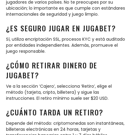
jugadores de varios países. No te preocupes por su
ubicación; lo importante es que cumple con estándares
internacionales de seguridad y juego limpio.
¿ES SEGURO JUGAR EN JUGABET?
Sí, utiliza encriptación SSL, procesos KYC y está auditado
por entidades independientes. Además, promueve el
juego responsable.
¿CÓMO RETIRAR DINERO DE
JUGABET?
Ve a la sección ‘Cajero’, selecciona ‘Retiro’, elige el
método (tarjeta, cripto, billetera) y sigue las
instrucciones. El retiro mínimo suele ser $20 USD.
¿CUÁNTO TARDA UN RETIRO?
Depende del método: criptomonedas son instantáneas,
billeteras electrónicas en 24 horas, tarjetas y