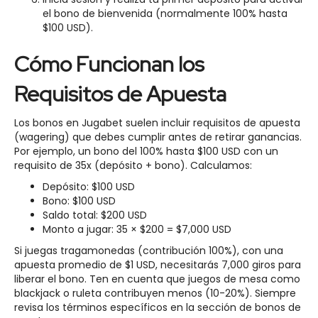
el bono de bienvenida (normalmente 100% hasta
$100 USD).
Cómo Funcionan los
Requisitos de Apuesta
Los bonos en Jugabet suelen incluir requisitos de apuesta
(wagering) que debes cumplir antes de retirar ganancias.
Por ejemplo, un bono del 100% hasta $100 USD con un
requisito de 35x (depósito + bono). Calculamos:
Depósito: $100 USD
Bono: $100 USD
Saldo total: $200 USD
Monto a jugar: 35 × $200 = $7,000 USD
Si juegas tragamonedas (contribución 100%), con una
apuesta promedio de $1 USD, necesitarás 7,000 giros para
liberar el bono. Ten en cuenta que juegos de mesa como
blackjack o ruleta contribuyen menos (10-20%). Siempre
revisa los términos específicos en la sección de bonos de