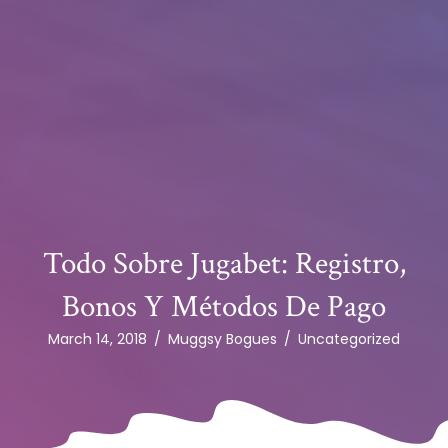
Todo Sobre Jugabet: Registro,
Bonos Y Métodos De Pago
March 14, 2018
/
Muggsy Bogues
/
Uncategorized