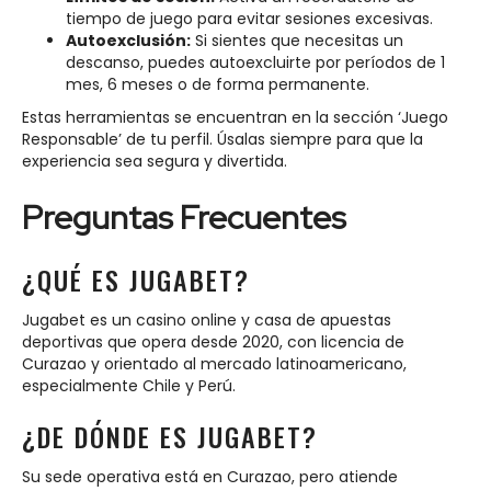
tiempo de juego para evitar sesiones excesivas.
Autoexclusión:
Si sientes que necesitas un
descanso, puedes autoexcluirte por períodos de 1
mes, 6 meses o de forma permanente.
Estas herramientas se encuentran en la sección ‘Juego
Responsable’ de tu perfil. Úsalas siempre para que la
experiencia sea segura y divertida.
Preguntas Frecuentes
¿QUÉ ES JUGABET?
Jugabet es un casino online y casa de apuestas
deportivas que opera desde 2020, con licencia de
Curazao y orientado al mercado latinoamericano,
especialmente Chile y Perú.
¿DE DÓNDE ES JUGABET?
Su sede operativa está en Curazao, pero atiende