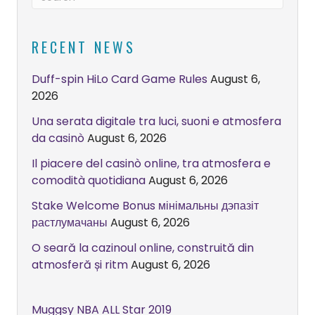
RECENT NEWS
Duff-spin HiLo Card Game Rules
August 6,
2026
Una serata digitale tra luci, suoni e atmosfera
da casinò
August 6, 2026
Il piacere del casinò online, tra atmosfera e
comodità quotidiana
August 6, 2026
Stake Welcome Bonus мінімальны дэпазіт
растлумачаны
August 6, 2026
O seară la cazinoul online, construită din
atmosferă și ritm
August 6, 2026
Muggsy NBA ALL Star 2019