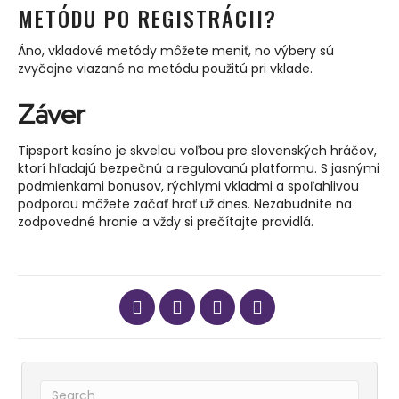
METÓDU PO REGISTRÁCII?
Áno, vkladové metódy môžete meniť, no výbery sú
zvyčajne viazané na metódu použitú pri vklade.
Záver
Tipsport kasíno je skvelou voľbou pre slovenských hráčov,
ktorí hľadajú bezpečnú a regulovanú platformu. S jasnými
podmienkami bonusov, rýchlymi vkladmi a spoľahlivou
podporou môžete začať hrať už dnes. Nezabudnite na
zodpovedné hranie a vždy si prečítajte pravidlá.