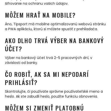
šifrovanie na ochranu vašich údajov.
MÔŽEM HRAŤ NA MOBILE?
Áno, Tipsport má mobilne optimalizovanú webovú stránku
a PWA aplikáciu, ktorú si môžete spustiť z prehliadača.
AKO DLHO TRVÁ VÝBER NA BANKOVÝ
ÚČET?
Výber na bankový účet trvá 2–5 pracovných dní, v
závislosti od banky.
ČO ROBIŤ, AK SA MI NEPODARÍ
PRIHLÁSIŤ?
Skontrolujte, či používate správne používateľské meno a
heslo. Ak ste zabudli heslo, použite funkciu obnovenia.
MÔŽEM SI ZMENIŤ PLATOBNÚ