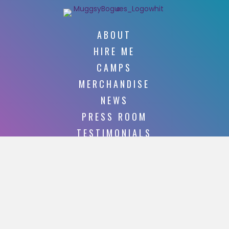
ABOUT
HIRE ME
CAMPS
MERCHANDISE
NEWS
PRESS ROOM
TESTIMONIALS
BOOK MUGGSY