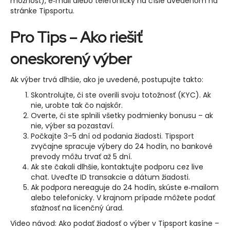
možnosť), e‑mail alebo telefonicky na čísle uvedenom na
stránke Tipsportu.
Pro Tips – Ako riešiť
oneskorený výber
Ak výber trvá dlhšie, ako je uvedené, postupujte takto:
Skontrolujte, či ste overili svoju totožnosť (KYC). Ak
nie, urobte tak čo najskôr.
Overte, či ste splnili všetky podmienky bonusu – ak
nie, výber sa pozastaví.
Počkajte 3–5 dní od podania žiadosti. Tipsport
zvyčajne spracuje výbery do 24 hodín, no bankové
prevody môžu trvať až 5 dní.
Ak ste čakali dlhšie, kontaktujte podporu cez live
chat. Uveďte ID transakcie a dátum žiadosti.
Ak podpora nereaguje do 24 hodín, skúste e‑mailom
alebo telefonicky. V krajnom prípade môžete podať
sťažnosť na licenčný úrad.
Video návod: Ako podať žiadosť o výber v Tipsport kasíne –