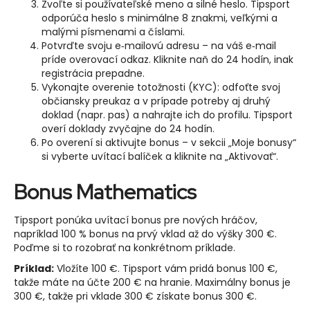
Zvoľte si používateľské meno a silné heslo. Tipsport
odporúča heslo s minimálne 8 znakmi, veľkými a
malými písmenami a číslami.
Potvrďte svoju e‑mailovú adresu – na váš e‑mail
príde overovací odkaz. Kliknite naň do 24 hodín, inak
registrácia prepadne.
Vykonajte overenie totožnosti (KYC): odfoťte svoj
občiansky preukaz a v prípade potreby aj druhý
doklad (napr. pas) a nahrajte ich do profilu. Tipsport
overí doklady zvyčajne do 24 hodín.
Po overení si aktivujte bonus – v sekcii „Moje bonusy“
si vyberte uvítací balíček a kliknite na „Aktivovať“.
Bonus Mathematics
Tipsport ponúka uvítací bonus pre nových hráčov,
napríklad 100 % bonus na prvý vklad až do výšky 300 €.
Poďme si to rozobrať na konkrétnom príklade.
Príklad:
Vložíte 100 €. Tipsport vám pridá bonus 100 €,
takže máte na účte 200 € na hranie. Maximálny bonus je
300 €, takže pri vklade 300 € získate bonus 300 €.