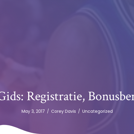
ids: Registratie, Bonusbe
May 3, 2017
/
Corey Davis
/
Uncategorized