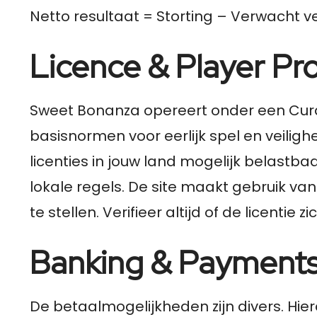
Netto resultaat = Storting – Verwacht ve
Licence & Player Pr
Sweet Bonanza opereert onder een Cura
basisnormen voor eerlijk spel en veilig
licenties in jouw land mogelijk belastba
lokale regels. De site maakt gebruik van
te stellen. Verifieer altijd of de licenti
Banking & Payment
De betaalmogelijkheden zijn divers. Hie