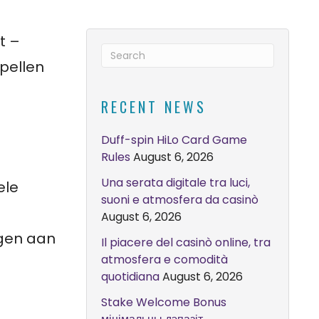
t –
spellen
RECENT NEWS
Duff-spin HiLo Card Game
Rules
August 6, 2026
Una serata digitale tra luci,
ele
suoni e atmosfera da casinò
August 6, 2026
egen aan
Il piacere del casinò online, tra
atmosfera e comodità
quotidiana
August 6, 2026
Stake Welcome Bonus