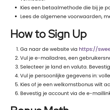
Kies een betaalmethode die bij je pa
Lees de algemene voorwaarden, me
How to Sign Up
Ga naar de website via
https://swe
Vul je e-mailadres, een gebruikers
Selecteer je land en valuta. Bevestig
Vul je persoonlijke gegevens in: v
Kies of je een welkomstbonus wilt a
Bevestig je account via de e-maillink