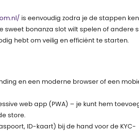
om.nl/
is eenvoudig zodra je de stappen ken
 de sweet bonanza slot wilt spelen of andere 
odig hebt om veilig en efficiënt te starten.
binding en een moderne browser of een mobi
gressive web app (PWA) – je kunt hem toevo
e store.
paspoort, ID-kaart) bij de hand voor de KYC-