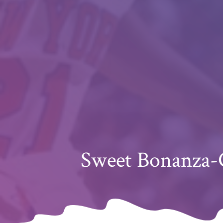
Sweet Bonanza-G