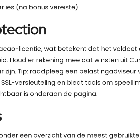
rlies (na bonus vereiste)
otection
cao-licentie, wat betekent dat het voldoet
heid. Houd er rekening mee dat winsten uit C
ar zijn. Tip: raadpleeg een belastingadviseur 
 SSL-versleuteling en biedt tools om speellim
e zichtbaar is onderaan de pagina.
s
ronder een overzicht van de meest gebruikte