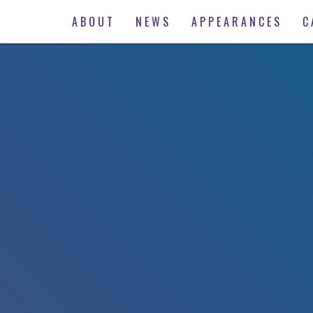
ABOUT
NEWS
APPEARANCES
C