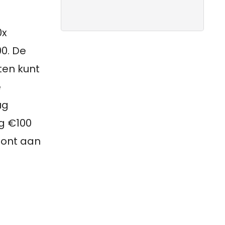
0x
00. De
ten kunt
e
ug
ng €100
oont aan