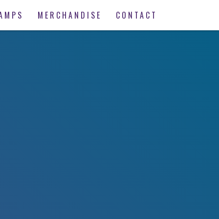
AMPS
MERCHANDISE
CONTACT