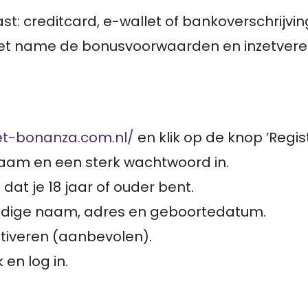
st: creditcard, e-wallet of bankoverschrijvin
t name de bonusvoorwaarden en inzetverei
et-bonanza.com.nl/
en klik op de knop ‘Regist
naam en een sterk wachtwoord in.
 dat je 18 jaar of ouder bent.
olledige naam, adres en geboortedatum.
ctiveren (aanbevolen).
 en log in.