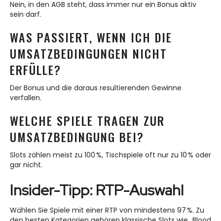
Nein, in den AGB steht, dass immer nur ein Bonus aktiv
sein darf.
WAS PASSIERT, WENN ICH DIE
UMSATZBEDINGUNGEN NICHT
ERFÜLLE?
Der Bonus und die daraus resultierenden Gewinne
verfallen.
WELCHE SPIELE TRAGEN ZUR
UMSATZBEDINGUNG BEI?
Slots zählen meist zu 100 %, Tischspiele oft nur zu 10 % oder
gar nicht.
Insider-Tipp: RTP-Auswahl
Wählen Sie Spiele mit einer RTP von mindestens 97 %. Zu
den besten Kategorien gehören klassische Slots wie „Blood