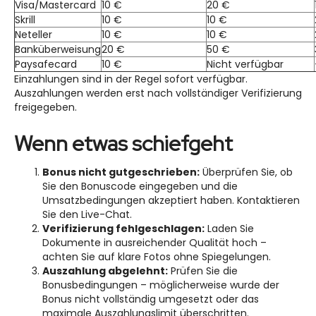
Visa/Mastercard
10 €
20 €
Skrill
10 €
10 €
Neteller
10 €
10 €
Banküberweisung
20 €
50 €
Paysafecard
10 €
Nicht verfügbar
Einzahlungen sind in der Regel sofort verfügbar.
Auszahlungen werden erst nach vollständiger Verifizierung
freigegeben.
Wenn etwas schiefgeht
Bonus nicht gutgeschrieben:
Überprüfen Sie, ob
Sie den Bonuscode eingegeben und die
Umsatzbedingungen akzeptiert haben. Kontaktieren
Sie den Live-Chat.
Verifizierung fehlgeschlagen:
Laden Sie
Dokumente in ausreichender Qualität hoch –
achten Sie auf klare Fotos ohne Spiegelungen.
Auszahlung abgelehnt:
Prüfen Sie die
Bonusbedingungen – möglicherweise wurde der
Bonus nicht vollständig umgesetzt oder das
maximale Auszahlungslimit überschritten.