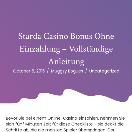
Starda Casino Bonus Ohne
Einzahlung – Vollständige
Anleitung
October 6, 2015
/
Muggsy Bogues
/
Uncategorized
Bevor Sie bei einem Online-Casino einzahlen, nehmen Sie
sich fünf Minuten Zeit für diese Checkliste – sie deckt die
Schritte ab, die die meisten Spieler überspringen. Der