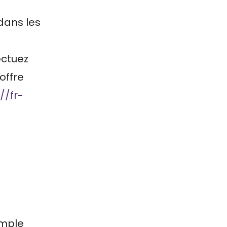
dans les
ectuez
offre
//fr-
emple