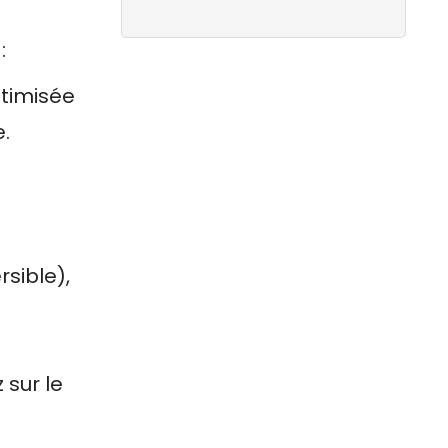
:
ptimisée
.
rsible),
 sur le