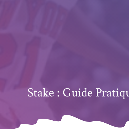
Stake : Guide Pratiq