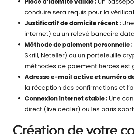
Pièce d’identité valide :
Un passeport
conduire sera requis pour la vérifi
Justificatif de domicile récent :
Une 
internet) ou un relevé bancaire dat
Méthode de paiement personnelle :
Skrill, Neteller) ou un portefeuille c
méthodes de paiement tierces est g
Adresse e-mail active et numéro de
la réception des confirmations et l’a
Connexion internet stable :
Une conne
direct (live dealer) ou les paris spor
Création de votre 