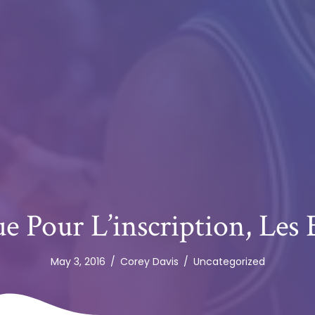
ue Pour L’inscription, Les 
May 3, 2016
/
Corey Davis
/
Uncategorized