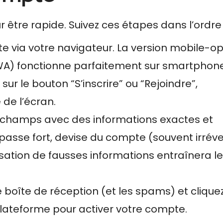
 être rapide. Suivez ces étapes dans l’ordre 
te via votre navigateur. La version mobile-o
PWA) fonctionne parfaitement sur smartphone
sur le bouton “S’inscrire” ou “Rejoindre”,
 de l’écran.
 champs avec des informations exactes et
 passe fort, devise du compte (souvent irréve
isation de fausses informations entraînera le
e boîte de réception (et les spams) et cliquez
plateforme pour activer votre compte.