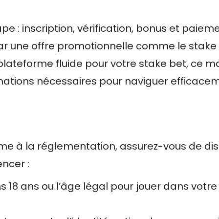
pe : inscription, vérification, bonus et paiem
 par une offre promotionnelle comme le stak
lateforme fluide pour votre stake bet, ce m
rmations nécessaires pour naviguer efficace
me à la réglementation, assurez-vous de di
ncer :
 18 ans ou l’âge légal pour jouer dans votre