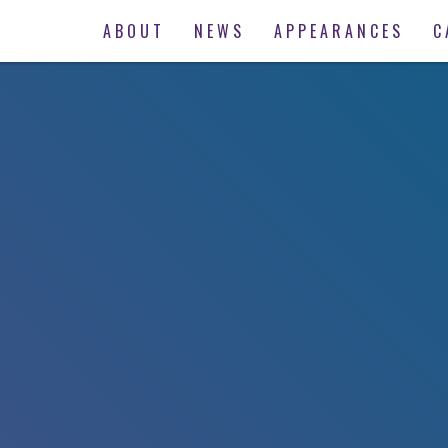
ABOUT
NEWS
APPEARANCES
C