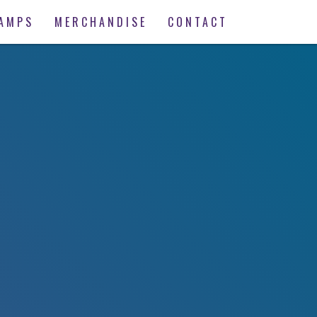
AMPS
MERCHANDISE
CONTACT