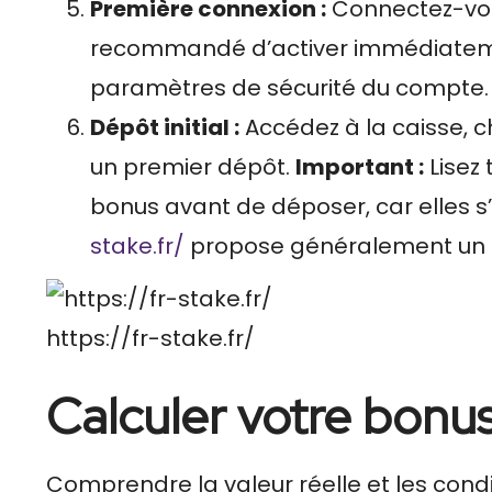
Première connexion :
Connectez-vous
recommandé d’activer immédiatement
paramètres de sécurité du compte.
Dépôt initial :
Accédez à la caisse, 
un premier dépôt.
Important :
Lisez 
bonus avant de déposer, car elles 
stake.fr/
propose généralement un p
https://fr-stake.fr/
Calculer votre bonu
Comprendre la valeur réelle et les condi