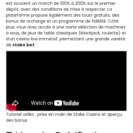
est souvent un match de 100% à 200% sur le premier
dépôt, avec des conditions de mise à respecter. La
plateforme propose également des tours gratuits, des
bonus de recharge et un programme de fidélité. Côté
jeux, vous avez accès à une vaste sélection de machines
à sous, de jeux de table classiques (blackjack, roulette) et
d’un casino live immersif, permettant une grande variété
de
stake bet
.
Tutoriel vidéo : prise en main de Stake Casino et aperçu
des bonus