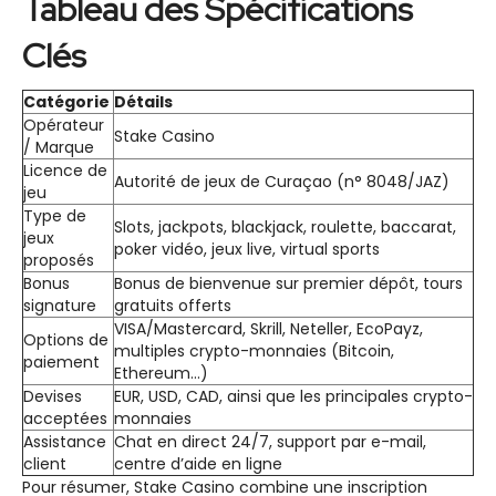
Tableau des Spécifications
Clés
Catégorie
Détails
Opérateur
Stake Casino
/ Marque
Licence de
Autorité de jeux de Curaçao (n° 8048/JAZ)
jeu
Type de
Slots, jackpots, blackjack, roulette, baccarat,
jeux
poker vidéo, jeux live, virtual sports
proposés
Bonus
Bonus de bienvenue sur premier dépôt, tours
signature
gratuits offerts
VISA/Mastercard, Skrill, Neteller, EcoPayz,
Options de
multiples crypto-monnaies (Bitcoin,
paiement
Ethereum…)
Devises
EUR, USD, CAD, ainsi que les principales crypto-
acceptées
monnaies
Assistance
Chat en direct 24/7, support par e-mail,
client
centre d’aide en ligne
Pour résumer, Stake Casino combine une inscription