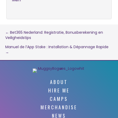
Post
← Bet365 Nederland: Registratie, Bonusberekening en
Veiligheidstips
navigation
Manuel de l’App Stake : Installation & Dépannage Rapide
→
ABOUT
HIRE ME
CAMPS
MERCHANDISE
NEWS