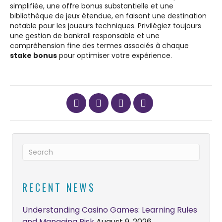
simplifiée, une offre bonus substantielle et une
bibliothèque de jeux étendue, en faisant une destination
notable pour les joueurs techniques. Privilégiez toujours
une gestion de bankroll responsable et une
compréhension fine des termes associés à chaque
stake bonus
pour optimiser votre expérience.
RECENT NEWS
Understanding Casino Games: Learning Rules
and Managing Risk
August 9, 2026