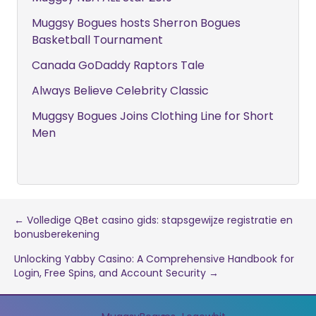
Muggsy Bogues hosts Sherron Bogues
Basketball Tournament
Canada GoDaddy Raptors Tale
Always Believe Celebrity Classic
Muggsy Bogues Joins Clothing Line for Short
Men
Post
← Volledige QBet casino gids: stapsgewijze registratie en
bonusberekening
navigation
Unlocking Yabby Casino: A Comprehensive Handbook for
Login, Free Spins, and Account Security →