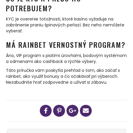
POTREBUJEM?
KYC je overenie totožnosti, ktoré kasíno vyžaduje na
zabránenie praniu špinavých peňazí. Bez neho nemôžete
vyberať.
MÁ RAINBET VERNOSTNÝ PROGRAM?
Áno, VIP program s piatimi úrovňami, bodovým systémom
a odmenami ako cashback a rýchle výbery.
Táto príručka vám poskytla prehľad o tom, ako začať s
rainbet, ako využiť bonusy a čo očakávať pri výberoch.
Nezabudnite hrať zodpovedne a užívať si zábavu.