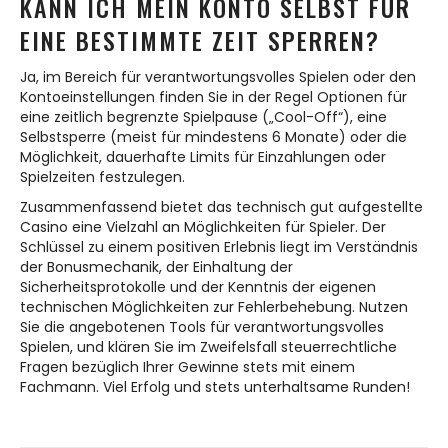
KANN ICH MEIN KONTO SELBST FÜR
EINE BESTIMMTE ZEIT SPERREN?
Ja, im Bereich für verantwortungsvolles Spielen oder den
Kontoeinstellungen finden Sie in der Regel Optionen für
eine zeitlich begrenzte Spielpause („Cool-Off“), eine
Selbstsperre (meist für mindestens 6 Monate) oder die
Möglichkeit, dauerhafte Limits für Einzahlungen oder
Spielzeiten festzulegen.
Zusammenfassend bietet das technisch gut aufgestellte
Casino eine Vielzahl an Möglichkeiten für Spieler. Der
Schlüssel zu einem positiven Erlebnis liegt im Verständnis
der Bonusmechanik, der Einhaltung der
Sicherheitsprotokolle und der Kenntnis der eigenen
technischen Möglichkeiten zur Fehlerbehebung. Nutzen
Sie die angebotenen Tools für verantwortungsvolles
Spielen, und klären Sie im Zweifelsfall steuerrechtliche
Fragen bezüglich Ihrer Gewinne stets mit einem
Fachmann. Viel Erfolg und stets unterhaltsame Runden!