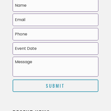
MM
slash
DD
slash
YYYY