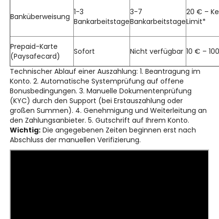
1-3
3-7
20 € – Ke
Banküberweisung
Bankarbeitstage
Bankarbeitstage
Limit*
Prepaid-Karte
Sofort
Nicht verfügbar
10 € – 10
(Paysafecard)
Technischer Ablauf einer Auszahlung: 1. Beantragung im
Konto. 2. Automatische Systemprüfung auf offene
Bonusbedingungen. 3. Manuelle Dokumentenprüfung
(KYC) durch den Support (bei Erstauszahlung oder
großen Summen). 4. Genehmigung und Weiterleitung an
den Zahlungsanbieter. 5. Gutschrift auf Ihrem Konto.
Wichtig:
Die angegebenen Zeiten beginnen erst nach
Abschluss der manuellen Verifizierung.