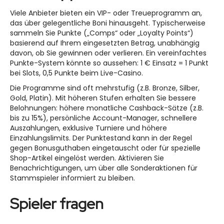
Viele Anbieter bieten ein VIP- oder Treueprogramm an,
das über gelegentliche Boni hinausgeht. Typischerweise
sammeln Sie Punkte („Comps“ oder „Loyalty Points“)
basierend auf Ihrem eingesetzten Betrag, unabhängig
davon, ob Sie gewinnen oder verlieren. Ein vereinfachtes
Punkte-System könnte so aussehen: 1 € Einsatz = 1 Punkt
bei Slots, 0,5 Punkte beim Live-Casino.
Die Programme sind oft mehrstufig (z.B. Bronze, Silber,
Gold, Platin). Mit höheren Stufen erhalten Sie bessere
Belohnungen: höhere monatliche Cashback-Sätze (z.B.
bis zu 15%), persönliche Account-Manager, schnellere
Auszahlungen, exklusive Turniere und höhere
Einzahlungslimits. Der Punktestand kann in der Regel
gegen Bonusguthaben eingetauscht oder für spezielle
Shop-Artikel eingelöst werden. Aktivieren Sie
Benachrichtigungen, um über alle Sonderaktionen für
Stammspieler informiert zu bleiben.
Spieler fragen