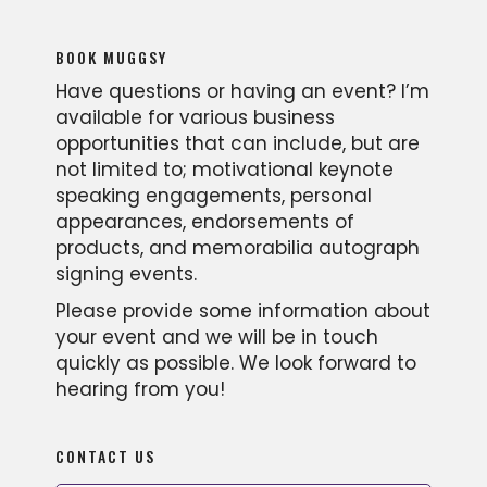
BOOK MUGGSY
Have questions or having an event? I’m
available for various business
opportunities that can include, but are
not limited to; motivational keynote
speaking engagements, personal
appearances, endorsements of
products, and memorabilia autograph
signing events.
Please provide some information about
your event and we will be in touch
quickly as possible. We look forward to
hearing from you!
CONTACT US