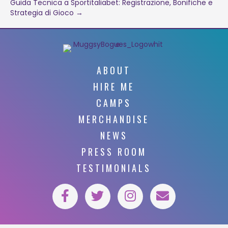
navigation
Guida Tecnica a Sportitaliabet: Registrazione, Bonifiche e
Strategia di Gioco →
ABOUT
HIRE ME
CAMPS
MERCHANDISE
NEWS
PRESS ROOM
TESTIMONIALS