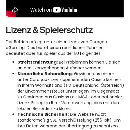
Lizenz & Spielerschutz
Der Betrieb erfolgt unter einer Lizenz von Curaçao
eGaming. Dies bietet einen rechtlichen Rahmen,
bedeutet aber für Spieler aus der EU Folgendes:
Streitschlichtung:
Bei Problemen können Sie sich
an den lizenzgebenden Aufseher wenden.
Steuerliche Behandlung:
Gewinne aus einem
unter Curaçao-Lizenz operierenden Casino können
in Ihrem Wohnsitzland (z.B. Deutschland, Österreich)
der Einkommenssteuer unterliegen, im Gegensatz
zu Gewinnen aus Casinos mit MGA- oder nationaler
Lizenz. Es liegt in Ihrer Verantwortung, dies mit den
lokalen Behörden zu klären.
Technische Sicherheit:
Die Website nutzt
standardmäßig SSL-Verschlüsselung (256-bit), um
Ihre Daten während der Übertragung zu schützen.