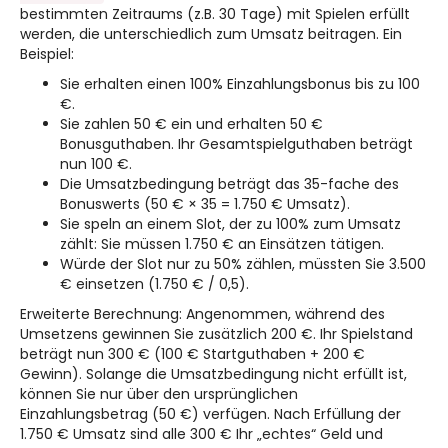
bestimmten Zeitraums (z.B. 30 Tage) mit Spielen erfüllt
werden, die unterschiedlich zum Umsatz beitragen. Ein
Beispiel:
Sie erhalten einen 100% Einzahlungsbonus bis zu 100
€.
Sie zahlen 50 € ein und erhalten 50 €
Bonusguthaben. Ihr Gesamtspielguthaben beträgt
nun 100 €.
Die Umsatzbedingung beträgt das 35-fache des
Bonuswerts (50 € × 35 = 1.750 € Umsatz).
Sie speln an einem Slot, der zu 100% zum Umsatz
zählt: Sie müssen 1.750 € an Einsätzen tätigen.
Würde der Slot nur zu 50% zählen, müssten Sie 3.500
€ einsetzen (1.750 € / 0,5).
Erweiterte Berechnung: Angenommen, während des
Umsetzens gewinnen Sie zusätzlich 200 €. Ihr Spielstand
beträgt nun 300 € (100 € Startguthaben + 200 €
Gewinn). Solange die Umsatzbedingung nicht erfüllt ist,
können Sie nur über den ursprünglichen
Einzahlungsbetrag (50 €) verfügen. Nach Erfüllung der
1.750 € Umsatz sind alle 300 € Ihr „echtes“ Geld und