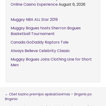
Online Casino Experience
August 6, 2026
Muggsy NBA ALL Star 2019
Muggsy Bogues hosts Sherron Bogues
Basketball Tournament
Canada GoDaddy Raptors Tale
Always Believe Celebrity Classic
Muggsy Bogues Joins Clothing Line for Short
Men
Post
← Cbet kazino premijos apskaičiavimas – žingsnis po
žingsnio