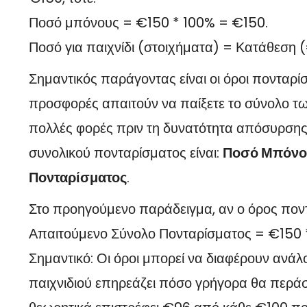
Ποσό μπόνους = €150 * 100% = €150.
Ποσό για παιχνίδι (στοιχήματα) = Κατάθεσ
Σημαντικός παράγοντας είναι οι όροι ποντα
προσφορές απαιτούν να παίξετε το σύνολο τ
πολλές φορές πριν τη δυνατότητα απόσυρσης
συνολικού πονταρίσματος είναι:
Ποσό Μπόνου
Πονταρίσματος
.
Στο προηγούμενο παράδειγμα, αν ο όρος ποντ
Απαιτούμενο Σύνολο Πονταρίσματος = €150 
Σημαντικό: Οι όροι μπορεί να διαφέρουν ανάλ
παιχνιδιού επηρεάζει πόσο γρήγορα θα περάσετ