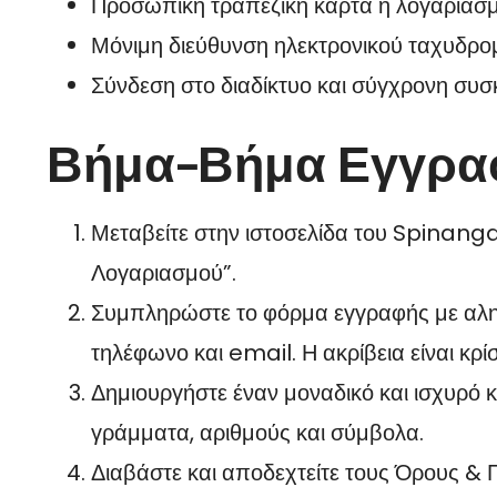
Προσωπική τραπεζική κάρτα ή λογαριασμό
Μόνιμη διεύθυνση ηλεκτρονικού ταχυδρομ
Σύνδεση στο διαδίκτυο και σύγχρονη συσκ
Βήμα-Βήμα Εγγρα
Μεταβείτε στην ιστοσελίδα του Spinanga
Λογαριασμού”.
Συμπληρώστε το φόρμα εγγραφής με αληθ
τηλέφωνο και email. Η ακρίβεια είναι κρ
Δημιουργήστε έναν μοναδικό και ισχυρό
γράμματα, αριθμούς και σύμβολα.
Διαβάστε και αποδεχτείτε τους Όρους & 