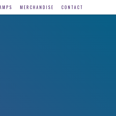
AMPS
MERCHANDISE
CONTACT