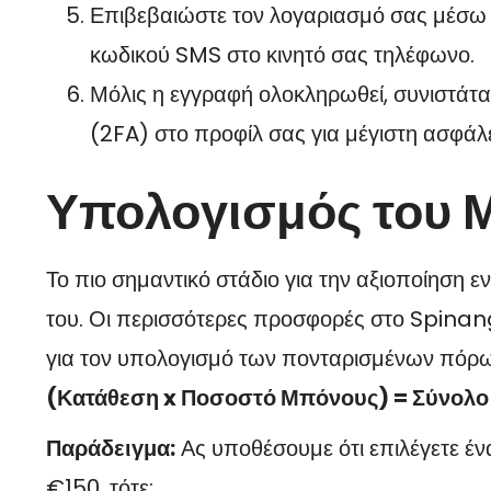
Επιβεβαιώστε τον λογαριασμό σας μέσω 
κωδικού SMS στο κινητό σας τηλέφωνο.
Μόλις η εγγραφή ολοκληρωθεί, συνιστάτα
(2FA) στο προφίλ σας για μέγιστη ασφάλε
Υπολογισμός του 
Το πιο σημαντικό στάδιο για την αξιοποίηση 
του. Οι περισσότερες προσφορές στο Spinang
για τον υπολογισμό των πονταρισμένων πόρων
(Κατάθεση x Ποσοστό Μπόνους) = Σύνολο
Παράδειγμα:
Ας υποθέσουμε ότι επιλέγετε έ
€150, τότε: