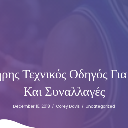
ήρης Τεχνικός Οδηγός Γι
Και Συναλλαγές
December 16, 2018
/
Corey Davis
/
Uncategorized