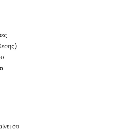
ρες
θεσης)
ου
ο
νει ότι