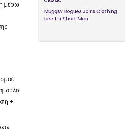
Classic
 ή μέσω
Muggsy Bogues Joins Clothing
Line for Short Men
σης
γισμού
όρμουλα
ση +
σετε