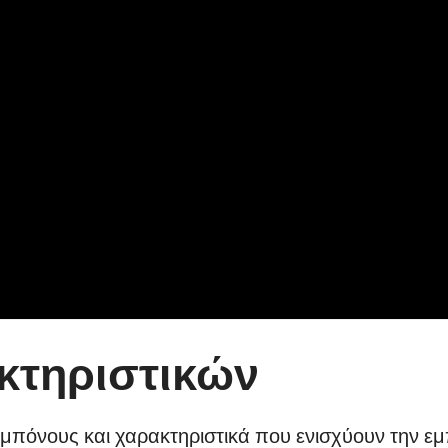
κτηριστικών
μπόνους και χαρακτηριστικά που ενισχύουν την εμ