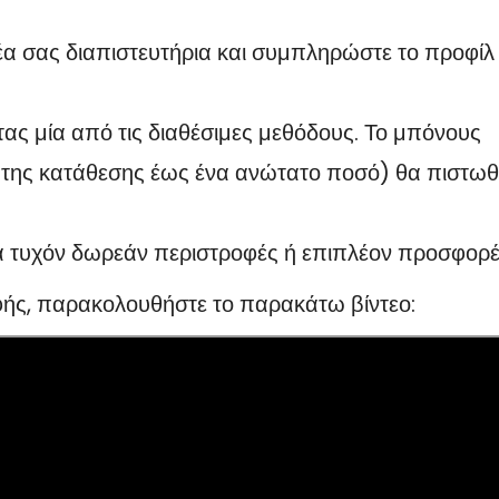
έα σας διαπιστευτήρια και συμπληρώστε το προφίλ
ας μία από τις διαθέσιμες μεθόδους. Το μπόνους
της κατάθεσης έως ένα ανώτατο ποσό) θα πιστωθ
ια τυχόν δωρεάν περιστροφές ή επιπλέον προσφορέ
ραφής, παρακολουθήστε το παρακάτω βίντεο: