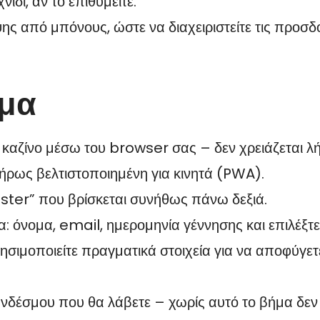
ίδι, αν το επιθυμείτε.
ης από μπόνους, ώστε να διαχειριστείτε τις προσδ
μα
a καζίνο μέσω του browser σας – δεν χρειάζεται λ
ήρως βελτιστοποιημένη για κινητά (PWA).
ister” που βρίσκεται συνήθως πάνω δεξιά.
 όνομα, email, ημερομηνία γέννησης και επιλέξτε
ησιμοποιείτε πραγματικά στοιχεία για να αποφύγετ
νδέσμου που θα λάβετε – χωρίς αυτό το βήμα δεν