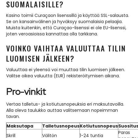
SUOMALAISILLE?
Kasino toimii Curaçaon lisenssillä ja käyttää SSL-salausta.
Se on kansainvälinen ja hyväksyy suomalaisia pelaajia.
Muista kuitenkin, että Curaçao-lisenssi ei ole EU-lisenssi,
joten veroasioissa kannattaa olla tarkkana.
VOINKO VAIHTAA VALUUTTAA TILIN
LUOMISEN JÄLKEEN?
Valuuttaa ei yleensä voi muuttaa tilin luomisen jälkeen.
Valitse oikea valuutta (EUR) rekisteröitymisen aikana.
Pro-vinkit
Vertaa talletus- ja kotiutusnopeuksia eri maksutavoilla.
Alla oleva taulukko auttaa valitsemaan nopeimman
tavan.
Maksutapa
Talletusnopeus
Kotiutusnopeus
Suositu
Paras
Skrill
Välitön
1-24 tuntia