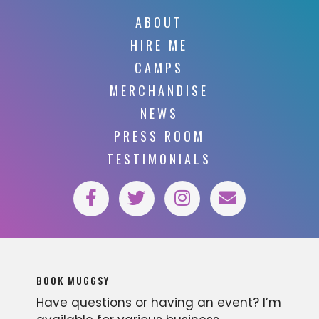
ABOUT
HIRE ME
CAMPS
MERCHANDISE
NEWS
PRESS ROOM
TESTIMONIALS
BOOK MUGGSY
Have questions or having an event? I’m