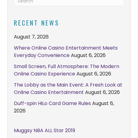
RECENT NEWS
August 7, 2026
Where Online Casino Entertainment Meets
Everyday Convenience
August 6, 2026
Small Screen, Full Atmosphere: The Modern
Online Casino Experience
August 6, 2026
The Lobby as the Main Event: A Fresh Look at
Online Casino Entertainment
August 6, 2026
Duff-spin HiLo Card Game Rules
August 6,
2026
Muggsy NBA ALL Star 2019