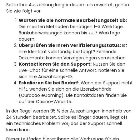
Sollte Ihre Auszahlung länger dauern als erwartet, gehen
Sie wie folgt vor:
Warten Sie die normale Bearbeitungszeit ab:
Die meisten Methoden benötigen 1–3 Werktage.
Banküberweisungen können bis zu 7 Werktage
dauern.
Überprüfen Sie Ihren Verifizierungsstatus:
Ist
Ihre Identität vollständig bestätigt? Fehlende
Dokumente können Verzögerungen verursachen.
Kontaktieren Sie den Support:
Nutzen Sie den
Live-Chat für eine schnelle Antwort. Notieren Sie
sich Ihre Auszahlungs-ID.
Eskalieren Sie bei Bedarf:
Wenn der Support nicht
hilft, wenden Sie sich an die Lizenzbehörde
(Curacao eGaming). Die Kontaktdaten finden Sie
auf der Casino-Website.
In der Regel werden 95 % der Auszahlungen innerhalb von
24 Stunden bearbeitet. Sollte es länger dauern, liegt oft
ein technisches Problem vor, das der Support schnell
lösen kann.
Dieser Leitfaden bietet Ihnen alle Werkzeuge für ein