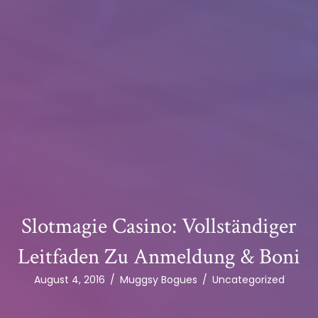
Slotmagie Casino: Vollständiger
Leitfaden Zu Anmeldung & Boni
August 4, 2016
/
Muggsy Bogues
/
Uncategorized