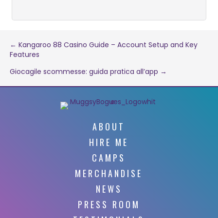
Post
← Kangaroo 88 Casino Guide – Account Setup and Key
Features
navigation
Giocagile scommesse: guida pratica all’app →
ABOUT
HIRE ME
CAMPS
MERCHANDISE
NEWS
PRESS ROOM