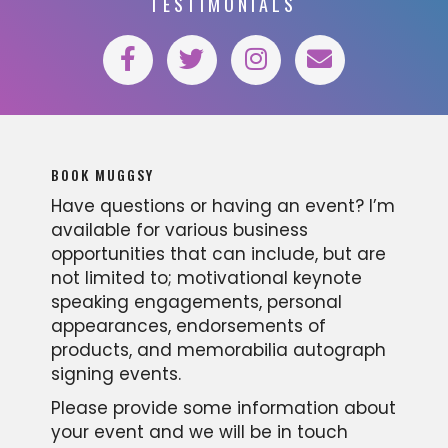
TESTIMONIALS
BOOK MUGGSY
Have questions or having an event? I’m
available for various business
opportunities that can include, but are
not limited to; motivational keynote
speaking engagements, personal
appearances, endorsements of
products, and memorabilia autograph
signing events.
Please provide some information about
your event and we will be in touch