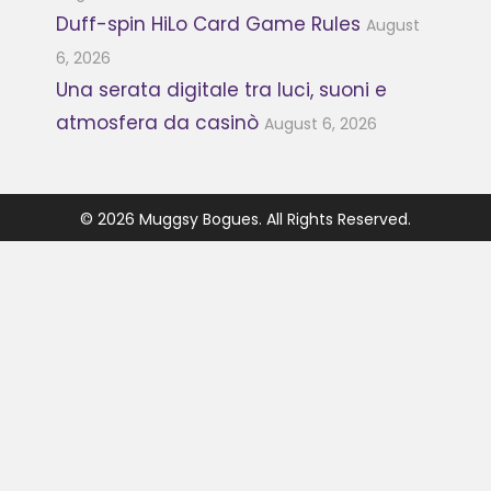
Duff-spin HiLo Card Game Rules
August
6, 2026
Una serata digitale tra luci, suoni e
atmosfera da casinò
August 6, 2026
© 2026 Muggsy Bogues. All Rights Reserved.