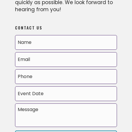
quickly as possible. We look forward to
hearing from you!
CONTACT US
MM
slash
DD
slash
YYYY