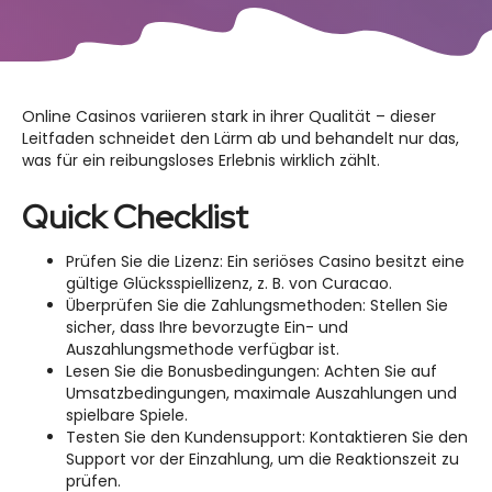
Online Casinos variieren stark in ihrer Qualität – dieser
Leitfaden schneidet den Lärm ab und behandelt nur das,
was für ein reibungsloses Erlebnis wirklich zählt.
Quick Checklist
Prüfen Sie die Lizenz: Ein seriöses Casino besitzt eine
gültige Glücksspiellizenz, z. B. von Curacao.
Überprüfen Sie die Zahlungsmethoden: Stellen Sie
sicher, dass Ihre bevorzugte Ein- und
Auszahlungsmethode verfügbar ist.
Lesen Sie die Bonusbedingungen: Achten Sie auf
Umsatzbedingungen, maximale Auszahlungen und
spielbare Spiele.
Testen Sie den Kundensupport: Kontaktieren Sie den
Support vor der Einzahlung, um die Reaktionszeit zu
prüfen.