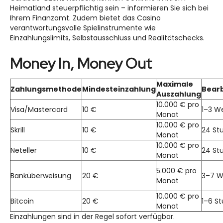
Heimatland steuerpflichtig sein – informieren Sie sich bei
Ihrem Finanzamt. Zudem bietet das Casino
verantwortungsvolle Spielinstrumente wie
Einzahlungslimits, Selbstausschluss und Realitätschecks.
Money In, Money Out
Maximale
Zahlungsmethode
Mindesteinzahlung
Bearb
Auszahlung
10.000 € pro
Visa/Mastercard
10 €
1–3 W
Monat
10.000 € pro
Skrill
10 €
24 St
Monat
10.000 € pro
Neteller
10 €
24 St
Monat
5.000 € pro
Banküberweisung
20 €
3–7 W
Monat
10.000 € pro
Bitcoin
20 €
1–6 S
Monat
Einzahlungen sind in der Regel sofort verfügbar.