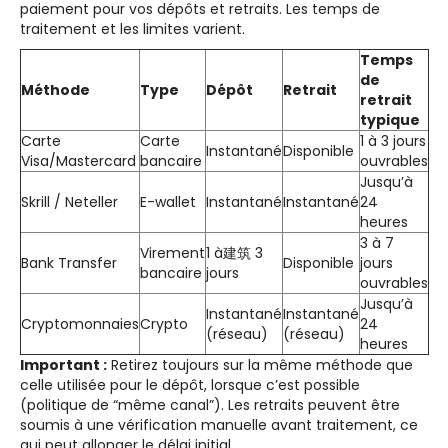
paiement pour vos dépôts et retraits. Les temps de
traitement et les limites varient.
Temps
de
Méthode
Type
Dépôt
Retrait
retrait
typique
Carte
Carte
1 à 3 jours
Instantané
Disponible
Visa/Mastercard
bancaire
ouvrables
Jusqu’à
Skrill / Neteller
E-wallet
Instantané
Instantané
24
heures
3 à 7
Virement
1 à建筑 3
Bank Transfer
Disponible
jours
bancaire
jours
ouvrables
Jusqu’à
Instantané
Instantané
Cryptomonnaies
Crypto
24
(réseau)
(réseau)
heures
Important :
Retirez toujours sur la même méthode que
celle utilisée pour le dépôt, lorsque c’est possible
(politique de “même canal”). Les retraits peuvent être
soumis à une vérification manuelle avant traitement, ce
qui peut allonger le délai initial.