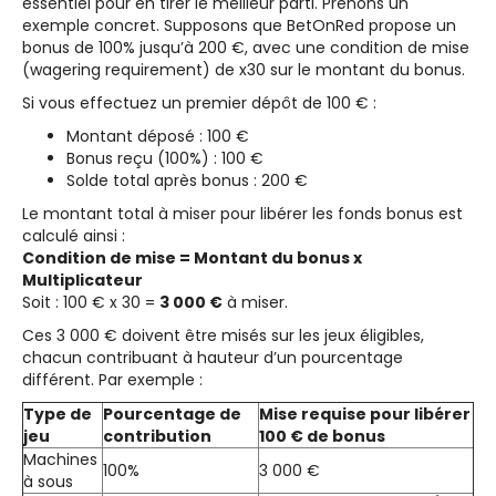
essentiel pour en tirer le meilleur parti. Prenons un
exemple concret. Supposons que BetOnRed propose un
bonus de 100% jusqu’à 200 €, avec une condition de mise
(wagering requirement) de x30 sur le montant du bonus.
Si vous effectuez un premier dépôt de 100 € :
Montant déposé : 100 €
Bonus reçu (100%) : 100 €
Solde total après bonus : 200 €
Le montant total à miser pour libérer les fonds bonus est
calculé ainsi :
Condition de mise = Montant du bonus x
Multiplicateur
Soit : 100 € x 30 =
3 000 €
à miser.
Ces 3 000 € doivent être misés sur les jeux éligibles,
chacun contribuant à hauteur d’un pourcentage
différent. Par exemple :
Type de
Pourcentage de
Mise requise pour libérer
jeu
contribution
100 € de bonus
Machines
100%
3 000 €
à sous