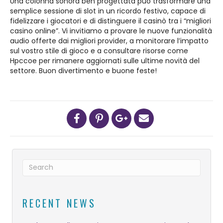
Una colonna sonora ben progettata può trasformare una
semplice sessione di slot in un ricordo festivo, capace di
fidelizzare i giocatori e di distinguere il casinò tra i “migliori
casino online”. Vi invitiamo a provare le nuove funzionalità
audio offerte dai migliori provider, a monitorare l’impatto
sul vostro stile di gioco e a consultare risorse come
Hpccoe per rimanere aggiornati sulle ultime novità del
settore. Buon divertimento e buone feste!
RECENT NEWS