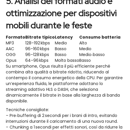
5. Analisi dei formati audio e
ottimizzazione per dispositivi
mobili durante le feste
Formato
Bitrate tipico
Latency
Consumo batteria
MP3
128–192 kbps
Medio
Alto
AAC
96–160 kbps
Basso
Medio
OGG
96–128 kbps
Basso
Medio‑basso
Opus
64–96 kbps
Molto basso
Basso
Su smartphone, Opus risulta il più efficiente perché
combina alta qualità a bitrate ridotto, riducendo al
contempo il consumo energetico della CPU. Per garantire
un’esperienza fluida, le piattaforme adottano lo
streaming adattivo HLS o DASH, che seleziona
dinamicamente il bitrate in base alla larghezza di banda
disponibile.
Tecniche consigliate:
– Pre‑buffering di 2 secondi per i brani di intro, evitando
interruzioni durante il caricamento di una nuova round.
– Chunking a 1 secondi per effetti sonori, così da ridurre la