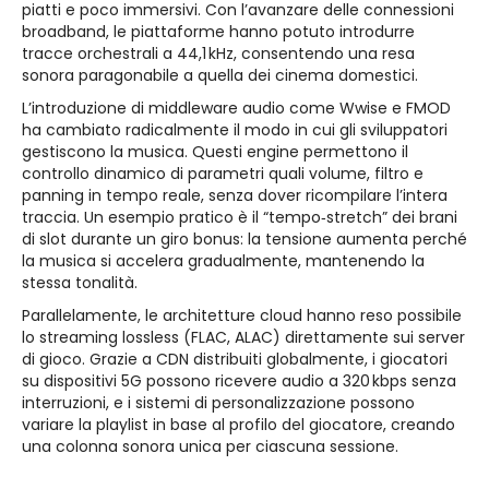
piatti e poco immersivi. Con l’avanzare delle connessioni
broadband, le piattaforme hanno potuto introdurre
tracce orchestrali a 44,1 kHz, consentendo una resa
sonora paragonabile a quella dei cinema domestici.
L’introduzione di middleware audio come Wwise e FMOD
ha cambiato radicalmente il modo in cui gli sviluppatori
gestiscono la musica. Questi engine permettono il
controllo dinamico di parametri quali volume, filtro e
panning in tempo reale, senza dover ricompilare l’intera
traccia. Un esempio pratico è il “tempo‑stretch” dei brani
di slot durante un giro bonus: la tensione aumenta perché
la musica si accelera gradualmente, mantenendo la
stessa tonalità.
Parallelamente, le architetture cloud hanno reso possibile
lo streaming lossless (FLAC, ALAC) direttamente sui server
di gioco. Grazie a CDN distribuiti globalmente, i giocatori
su dispositivi 5G possono ricevere audio a 320 kbps senza
interruzioni, e i sistemi di personalizzazione possono
variare la playlist in base al profilo del giocatore, creando
una colonna sonora unica per ciascuna sessione.