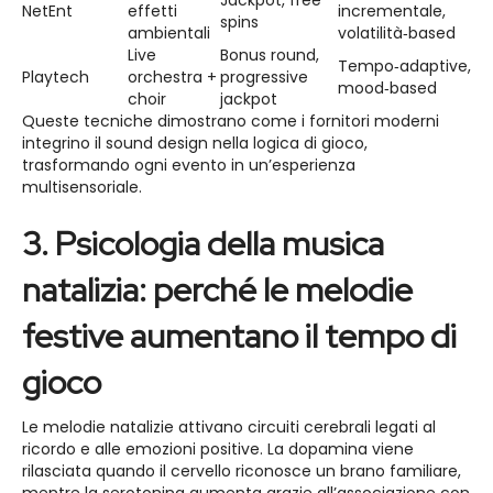
NetEnt
effetti
incrementale,
spins
ambientali
volatilità‑based
Live
Bonus round,
Tempo‑adaptive,
Playtech
orchestra +
progressive
mood‑based
choir
jackpot
Queste tecniche dimostrano come i fornitori moderni
integrino il sound design nella logica di gioco,
trasformando ogni evento in un’esperienza
multisensoriale.
3. Psicologia della musica
natalizia: perché le melodie
festive aumentano il tempo di
gioco
Le melodie natalizie attivano circuiti cerebrali legati al
ricordo e alle emozioni positive. La dopamina viene
rilasciata quando il cervello riconosce un brano familiare,
mentre la serotonina aumenta grazie all’associazione con