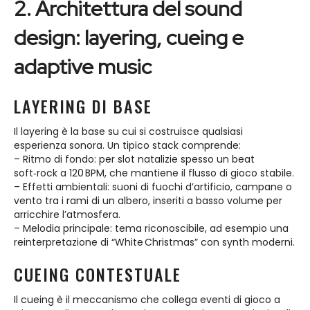
2. Architettura del sound
design: layering, cueing e
adaptive music
LAYERING DI BASE
Il layering è la base su cui si costruisce qualsiasi
esperienza sonora. Un tipico stack comprende:
– Ritmo di fondo: per slot natalizie spesso un beat
soft‑rock a 120 BPM, che mantiene il flusso di gioco stabile.
– Effetti ambientali: suoni di fuochi d’artificio, campane o
vento tra i rami di un albero, inseriti a basso volume per
arricchire l’atmosfera.
– Melodia principale: tema riconoscibile, ad esempio una
reinterpretazione di “White Christmas” con synth moderni.
CUEING CONTESTUALE
Il cueing è il meccanismo che collega eventi di gioco a