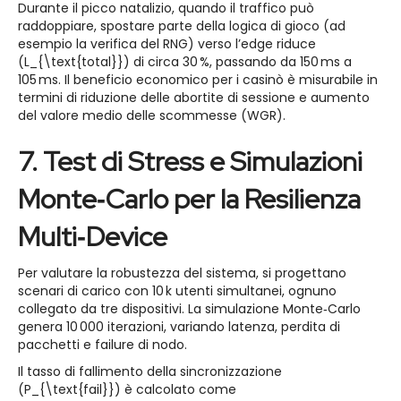
Durante il picco natalizio, quando il traffico può
raddoppiare, spostare parte della logica di gioco (ad
esempio la verifica del RNG) verso l’edge riduce
(L_{\text{total}}) di circa 30 %, passando da 150 ms a
105 ms. Il beneficio economico per i casinò è misurabile in
termini di riduzione delle abortite di sessione e aumento
del valore medio delle scommesse (WGR).
7. Test di Stress e Simulazioni
Monte‑Carlo per la Resilienza
Multi‑Device
Per valutare la robustezza del sistema, si progettano
scenari di carico con 10 k utenti simultanei, ognuno
collegato da tre dispositivi. La simulazione Monte‑Carlo
genera 10 000 iterazioni, variando latenza, perdita di
pacchetti e failure di nodo.
Il tasso di fallimento della sincronizzazione
(P_{\text{fail}}) è calcolato come