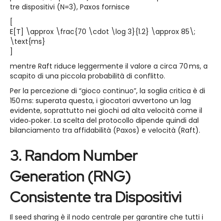
tre dispositivi (N=3), Paxos fornisce
[
E[T] \approx \frac{70 \cdot \log 3}{1.2} \approx 85\;
\text{ms}
]
mentre Raft riduce leggermente il valore a circa 70 ms, a
scapito di una piccola probabilità di conflitto.
Per la percezione di “gioco continuo”, la soglia critica è di
150 ms: superata questa, i giocatori avvertono un lag
evidente, soprattutto nei giochi ad alta velocità come il
video‑poker. La scelta del protocollo dipende quindi dal
bilanciamento tra affidabilità (Paxos) e velocità (Raft).
3. Random Number
Generation (RNG)
Consistente tra Dispositivi
Il seed sharing è il nodo centrale per garantire che tutti i