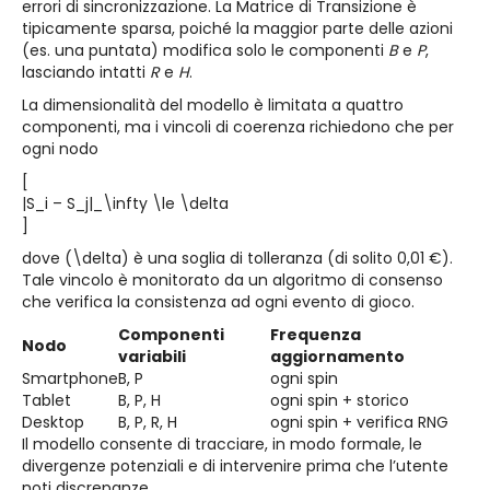
errori di sincronizzazione. La Matrice di Transizione è
tipicamente sparsa, poiché la maggior parte delle azioni
(es. una puntata) modifica solo le componenti
B
e
P
,
lasciando intatti
R
e
H
.
La dimensionalità del modello è limitata a quattro
componenti, ma i vincoli di coerenza richiedono che per
ogni nodo
[
|S_i – S_j|_\infty \le \delta
]
dove (\delta) è una soglia di tolleranza (di solito 0,01 €).
Tale vincolo è monitorato da un algoritmo di consenso
che verifica la consistenza ad ogni evento di gioco.
Componenti
Frequenza
Nodo
variabili
aggiornamento
Smartphone
B, P
ogni spin
Tablet
B, P, H
ogni spin + storico
Desktop
B, P, R, H
ogni spin + verifica RNG
Il modello consente di tracciare, in modo formale, le
divergenze potenziali e di intervenire prima che l’utente
noti discrepanze.