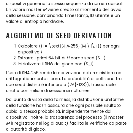
dispositivi generino la stessa sequenza di numeri casuali.
Un valore master
M
viene creato al momento dell’avvio
della sessione, combinando timestamp, ID utente e un
valore di entropia hardware.
ALGORITMO DI SEED DERIVATION
Calcolare (H = \text{SHA‑256}(M \,|\, i)) per ogni
dispositivo
i
.
Estrarre i primi 64 bit di
H
come seed (S_i).
Inizializzare il RNG del gioco con (S_i).
L’uso di SHA‑256 rende la derivazione deterministica ma
crittograficamente sicura. La probabilità di collisione tra
due seed distinti è inferiore a (2^{-128}), trascurabile
anche con milioni di sessioni simultanee.
Dal punto di vista della fairness, la distribuzione uniforme
della funzione hash assicura che ogni possibile risultato
abbia la stessa probabilità, indipendentemente dal
dispositivo. Inoltre, la trasparenza del processo (il master
M
è registrato nei log di audit) facilita le verifiche da parte
di autorità di gioco.