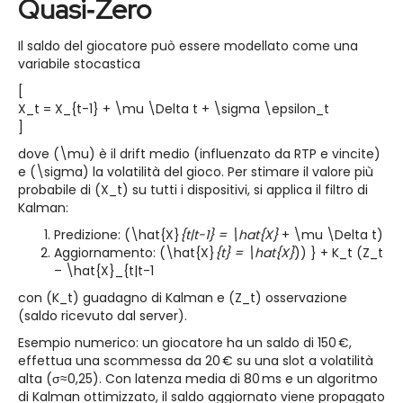
Quasi‑Zero
Il saldo del giocatore può essere modellato come una
variabile stocastica
[
X_t = X_{t-1} + \mu \Delta t + \sigma \epsilon_t
]
dove (\mu) è il drift medio (influenzato da RTP e vincite)
e (\sigma) la volatilità del gioco. Per stimare il valore più
probabile di (X_t) su tutti i dispositivi, si applica il filtro di
Kalman:
Predizione: (\hat{X}
{t|t-1} = \hat{X}
+ \mu \Delta t)
Aggiornamento: (\hat{X}
{t} = \hat{X}
)) } + K_t (Z_t
– \hat{X}_{t|t-1
con (K_t) guadagno di Kalman e (Z_t) osservazione
(saldo ricevuto dal server).
Esempio numerico: un giocatore ha un saldo di 150 €,
effettua una scommessa da 20 € su una slot a volatilità
alta (σ≈0,25). Con latenza media di 80 ms e un algoritmo
di Kalman ottimizzato, il saldo aggiornato viene propagato