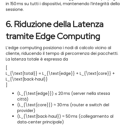
in 150 ms su tutti i dispositivi, mantenendo l’integrità della
sessione.
6. Riduzione della Latenza
tramite Edge Computing
L’edge computing posiziona i nodi di calcolo vicino al
cliente, riducendo il tempo di percorrenza dei pacchetti.
La latenza totale è espressa da
[
L_{\text{total}} = L_{\text{edge}} + L_{\text{core}} +
L_{\text{back‑haul}}
]
(L_{\text{edge}}) ≤ 20 ms (server nella stessa
città)
(L_{\text{core}}) ≈ 30 ms (router e switch del
provider)
(L_{\text{back‑haul}) ≈ 50 ms (collegamento al
data‑center principale)