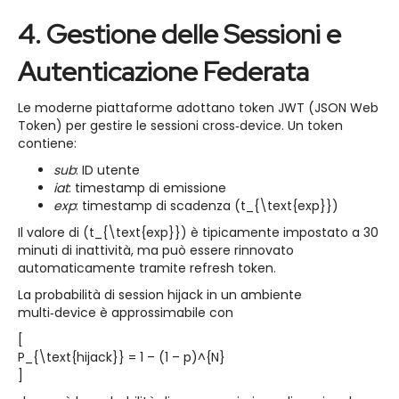
4. Gestione delle Sessioni e
Autenticazione Federata
Le moderne piattaforme adottano token JWT (JSON Web
Token) per gestire le sessioni cross‑device. Un token
contiene:
sub
: ID utente
iat
: timestamp di emissione
exp
: timestamp di scadenza (t_{\text{exp}})
Il valore di (t_{\text{exp}}) è tipicamente impostato a 30
minuti di inattività, ma può essere rinnovato
automaticamente tramite refresh token.
La probabilità di session hijack in un ambiente
multi‑device è approssimabile con
[
P_{\text{hijack}} = 1 – (1 – p)^{N}
]