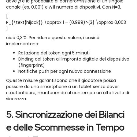
dove
p
è la probabilità di compromissione di un singolo
canale (es. 0,001) e
N
il numero di dispositivi. Con N=3,
[
P_{\text{hijack}} \approx 1 – (0,999)^{3} \approx 0,003
]
cioè 0,3 %. Per ridurre questo valore, i casinò
implementano:
Rotazione del token ogni 5 minuti
Binding del token all’impronta digitale del dispositivo
(fingerprint)
Notifiche push per ogni nuova connessione
Queste misure garantiscono che il giocatore possa
passare da uno smartphone a un tablet senza dover
ri‑autenticare, mantenendo al contempo un alto livello di
sicurezza.
5. Sincronizzazione dei Bilanci
e delle Scommesse in Tempo