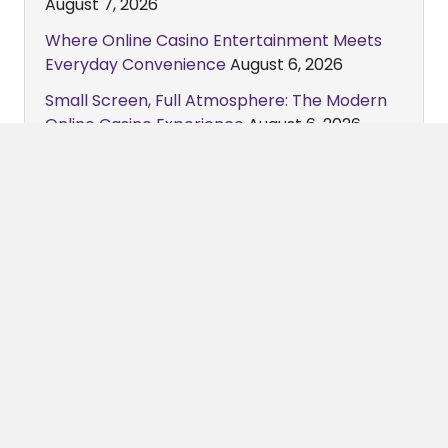
August 7, 2026
Where Online Casino Entertainment Meets
Everyday Convenience
August 6, 2026
Small Screen, Full Atmosphere: The Modern
Online Casino Experience
August 6, 2026
The Lobby as the Main Event: A Fresh Look at
Online Casino Entertainment
August 6, 2026
Duff-spin HiLo Card Game Rules
August 6,
2026
Muggsy NBA ALL Star 2019
Muggsy Bogues hosts Sherron Bogues
Basketball Tournament
Canada GoDaddy Raptors Tale
Always Believe Celebrity Classic