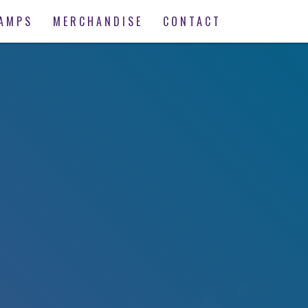
AMPS
MERCHANDISE
CONTACT