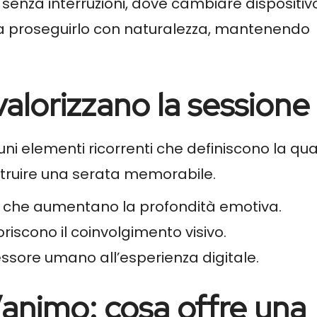
o senza interruzioni, dove cambiare dispositi
 ma proseguirlo con naturalezza, mantenendo
valorizzano la sessione
ni elementi ricorrenti che definiscono la qua
struire una serata memorabile.
 che aumentano la profondità emotiva.
riscono il coinvolgimento visivo.
ssore umano all’esperienza digitale.
’animo: cosa offre una