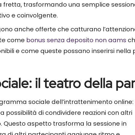
a fretta, trasformando una semplice session
tivo e coinvolgente.
ono anche offerte che catturano l’attenzion
erte come
bonus senza deposito non aams
ch
onibili e come queste possano inserirsi nella 
iale: il teatro della par
gramma sociale dell’intrattenimento online: 
a possibilità di condividere reazioni con altri
. Questo aspetto trasforma la sessione in
a di altri partecipanti aggiunge ritmo e