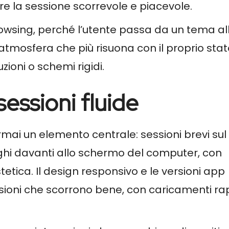
e la sessione scorrevole e piacevole.
rowsing, perché l’utente passa da un tema all
atmosfera che più risuona con il proprio stat
ioni o schemi rigidi.
sessioni fluide
rmai un elemento centrale: sessioni brevi sul
ghi davanti allo schermo del computer, con
stetica. Il design responsivo e le versioni app
sioni che scorrono bene, con caricamenti rap