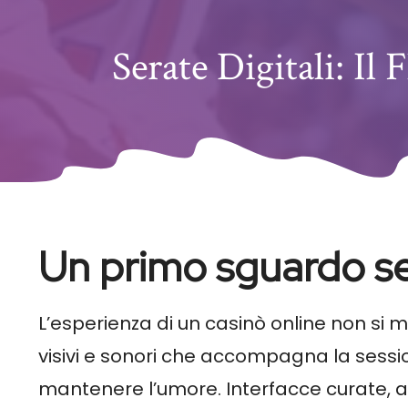
Serate Digitali: Il
Un primo sguardo se
L’esperienza di un casinò online non si mi
visivi e sonori che accompagna la sess
mantenere l’umore. Interfacce curate, a