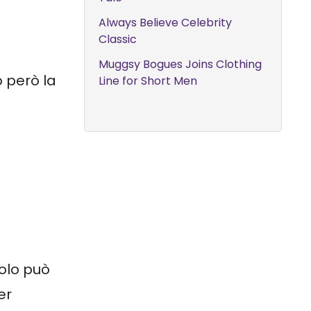
Always Believe Celebrity
Classic
Muggsy Bogues Joins Clothing
 però la
Line for Short Men
tolo può
er