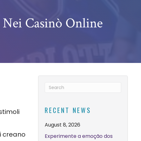
to Nei Casinò Online
RECENT NEWS
stimoli
August 8, 2026
i creano
Experimente a emoção dos