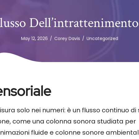
 Flusso Dell’intrattenimen
May 12, 2026
/
Corey Davis
/
Uncategorized
nsoriale
sura solo nei numeri: è un flusso continuo di 
ione, come una colonna sonora studiata per
nimazioni fluide e colonne sonore ambiental