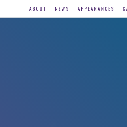
ABOUT
NEWS
APPEARANCES
C