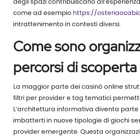
degli spazi contribuiscano all’esperienza,
come ad esempio
https://osteriaocabia
intrattenimento in contesti diversi.
Come sono organizzati
percorsi di scoperta
La maggior parte dei casinò online struttur
filtri per provider e tag tematici permet
L’architettura informativa diventa parte
imbatterti in nuove tipologie di gioch
provider emergente. Questa organizzazio