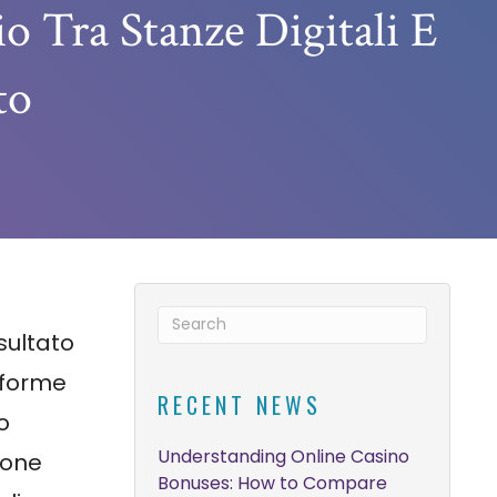
o Tra Stanze Digitali E
to
sultato
aforme
RECENT NEWS
o
Understanding Online Casino
ione
Bonuses: How to Compare