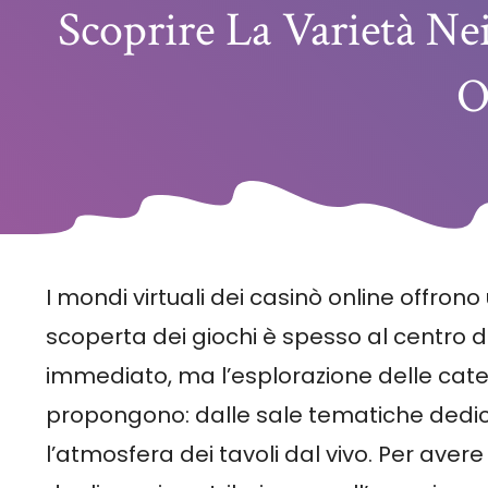
Scoprire La Varietà Ne
O
I mondi virtuali dei casinò online offr
scoperta dei giochi è spesso al centro de
immediato, ma l’esplorazione delle cate
propongono: dalle sale tematiche dedicat
l’atmosfera dei tavoli dal vivo. Per avere