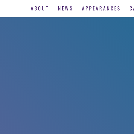
ABOUT
NEWS
APPEARANCES
C