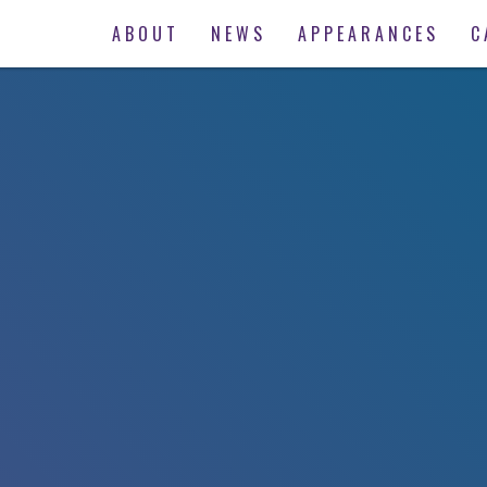
ABOUT
NEWS
APPEARANCES
C