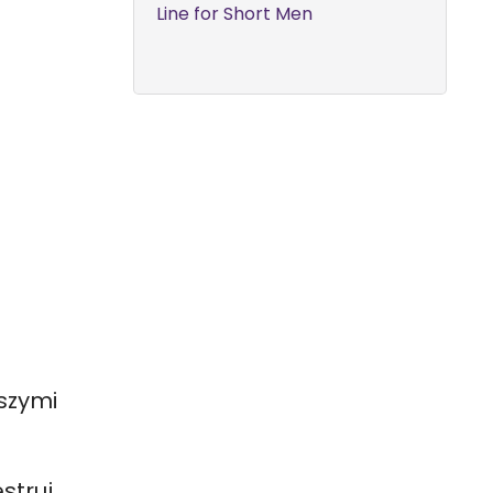
Line for Short Men
ższymi
struj