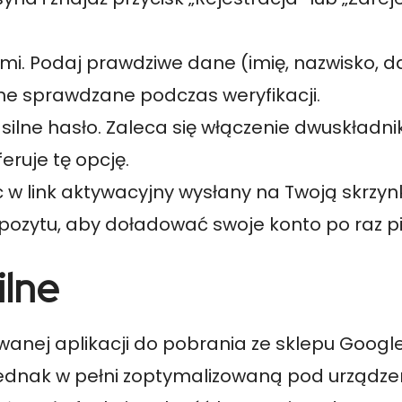
i. Podaj prawdziwe dane (imię, nazwisko, d
ne sprawdzane podczas weryfikacji.
 silne hasło. Zaleca się włączenie dwuskład
feruje tę opcję.
c w link aktywacyjny wysłany na Twoją skrzyn
epozytu, aby doładować swoje konto po raz p
lne
anej aplikacji do pobrania ze sklepu Google
 jednak w pełni zoptymalizowaną pod urządze