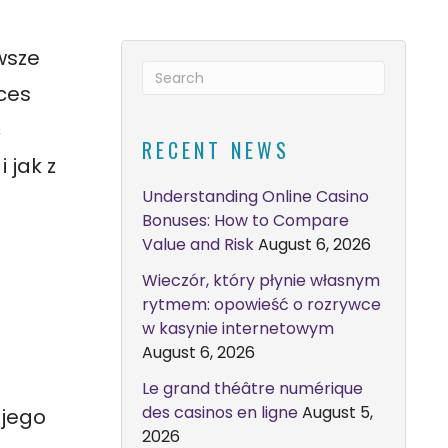
wsze
ces
c
RECENT NEWS
 jak z
Understanding Online Casino
Bonuses: How to Compare
Value and Risk
August 6, 2026
Wieczór, który płynie własnym
rytmem: opowieść o rozrywce
w kasynie internetowym
August 6, 2026
Le grand théâtre numérique
des casinos en ligne
August 5,
ojego
2026