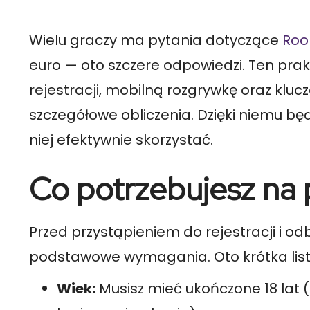
Wielu graczy ma pytania dotyczące
Roo
euro — oto szczere odpowiedzi. Ten pra
rejestracji, mobilną rozgrywkę oraz kl
szczegółowe obliczenia. Dzięki niemu będz
niej efektywnie skorzystać.
Co potrzebujesz na
Przed przystąpieniem do rejestracji i od
podstawowe wymagania. Oto krótka list
Wiek:
Musisz mieć ukończone 18 lat 