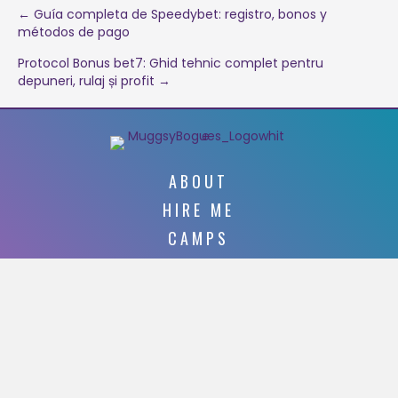
Post
← Guía completa de Speedybet: registro, bonos y
métodos de pago
navigation
Protocol Bonus bet7: Ghid tehnic complet pentru
depuneri, rulaj și profit →
ABOUT
HIRE ME
CAMPS
MERCHANDISE
NEWS
PRESS ROOM
TESTIMONIALS