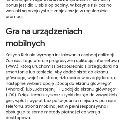
bonus jest dla Ciebie opłacalny. W kasynie rizk casino
warunki są przejrzyste – znajdziesz je w regulaminie
promocji.
Gra na urządzeniach
mobilnych
Kasyno Rizk nie wymaga instalowania osobnej aplikacji.
Zamiast tego oferuje progresywną aplikację internetową
(PWA), którą uruchomisz bezpośrednio z przeglądarki na
smartfonie lub tablecie. Aby dodać skrót do ekranu
głównego, wejdź na stronę rizk casino w przeglądarce, a
następnie wybierz opcję „Dodaj do ekranu głównego”
(Android) lub „Udostępnij → Dodaj do ekranu głównego”
(iOS). Dzięki temu uzyskasz szybki dostęp do wszystkich
gier, wpłat i wypłat bez poświęcania miejsca w pamięci
telefonu. Strona mobilna jest w pełni responsywna i
obsługuje te same metody płatności co wersja
desktopowa.