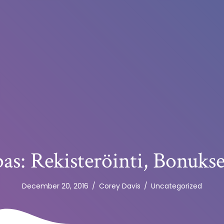
s: Rekisteröinti, Bonukse
December 20, 2016
/
Corey Davis
/
Uncategorized