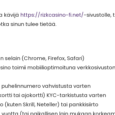
a kävijä
https://rizkcasino-fi.net/
-sivustolle,
ka sinun tulee tietää.
 selain (Chrome, Firefox, Safari)
sino toimii mobiilioptimoituna verkkosivuston
 puhelinnumero vahvistusta varten
kortti tai ajokortti) KYC-tarkistusta varten
kuten Skrill, Neteller) tai pankkisiirto
8 vuotta (tai paikallisen lain mukaan korkea