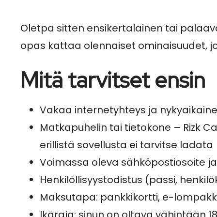
Oletpa sitten ensikertalainen tai palaav
opas kattaa olennaiset ominaisuudet, jot
Mitä tarvitset ensin
Vakaa internetyhteys ja nykyaikainen
Matkapuhelin tai tietokone – Rizk Ca
erillistä sovellusta ei tarvitse ladata
Voimassa oleva sähköpostiosoite ja
Henkilöllisyystodistus (passi, henkilö
Maksutapa: pankkikortti, e-lompakko (
Ikäraja: sinun on oltava vähintään 1