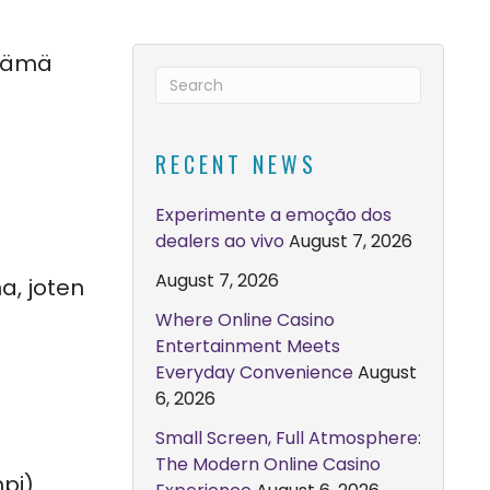
 tämä
RECENT NEWS
Experimente a emoção dos
dealers ao vivo
August 7, 2026
August 7, 2026
a, joten
Where Online Casino
Entertainment Meets
Everyday Convenience
August
6, 2026
Small Screen, Full Atmosphere:
The Modern Online Casino
mpi)