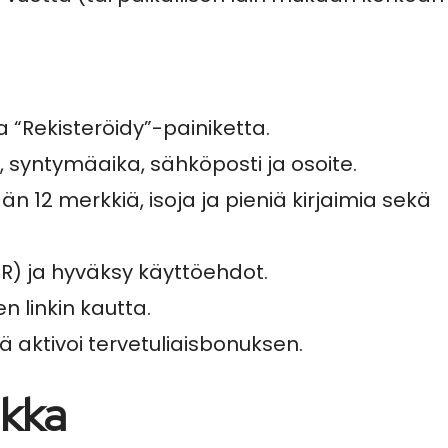
aa “Rekisteröidy”-painiketta.
i, syntymäaika, sähköposti ja osoite.
 12 merkkiä, isoja ja pieniä kirjaimia sekä
UR) ja hyväksy käyttöehdot.
n linkin kautta.
 aktivoi tervetuliaisbonuksen.
kka