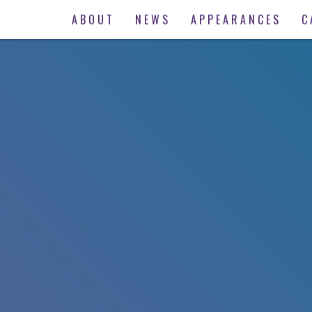
ABOUT
NEWS
APPEARANCES
C