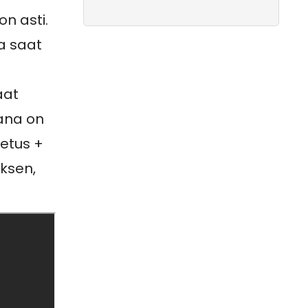
on asti.
a saat
a
aat
kana on
letus +
oksen,