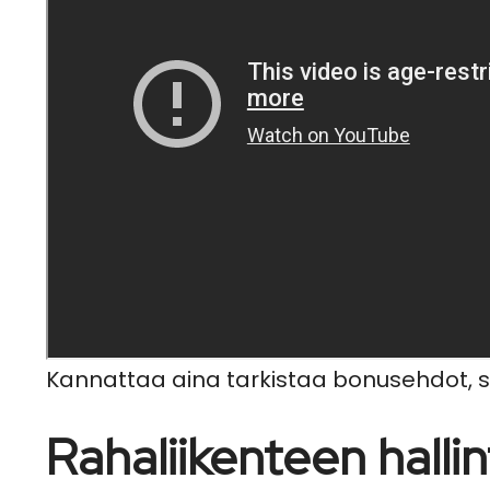
Kannattaa aina tarkistaa bonusehdot, sill
Rahaliikenteen hallin