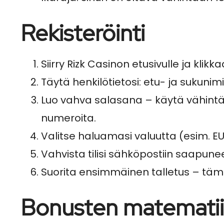
Rekisteröinti
Siirry Rizk Casinon etusivulle ja klikk
Täytä henkilötietosi: etu- ja sukunim
Luo vahva salasana – käytä vähintään
numeroita.
Valitse haluamasi valuutta (esim. E
Vahvista tilisi sähköpostiin saapunee
Suorita ensimmäinen talletus – tämä
Bonusten matematii