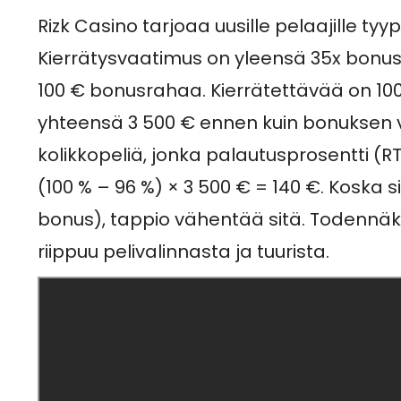
Rizk Casino tarjoaa uusille pelaajille tyy
Kierrätysvaatimus on yleensä 35x bonusr
100 € bonusrahaa. Kierrätettävää on 100 
yhteensä 3 500 € ennen kuin bonuksen vo
kolikkopeliä, jonka palautusprosentti (R
(100 % – 96 %) × 3 500 € = 140 €. Koska 
bonus), tappio vähentää sitä. Todennäkö
riippuu pelivalinnasta ja tuurista.