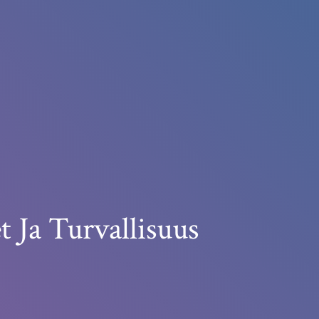
t Ja Turvallisuus