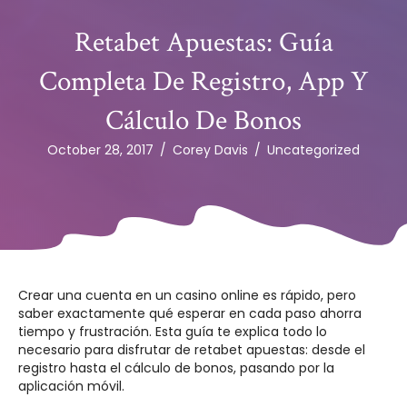
Retabet Apuestas: Guía
Completa De Registro, App Y
Cálculo De Bonos
October 28, 2017
/
Corey Davis
/
Uncategorized
Crear una cuenta en un casino online es rápido, pero
saber exactamente qué esperar en cada paso ahorra
tiempo y frustración. Esta guía te explica todo lo
necesario para disfrutar de retabet apuestas: desde el
registro hasta el cálculo de bonos, pasando por la
aplicación móvil.