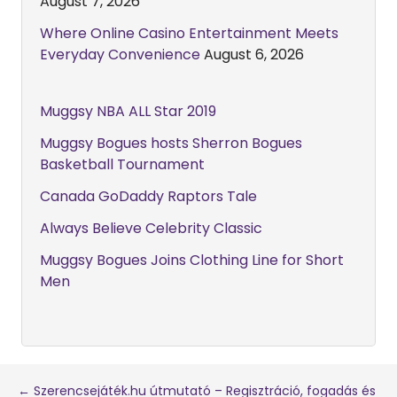
August 7, 2026
Where Online Casino Entertainment Meets
Everyday Convenience
August 6, 2026
Muggsy NBA ALL Star 2019
Muggsy Bogues hosts Sherron Bogues
Basketball Tournament
Canada GoDaddy Raptors Tale
Always Believe Celebrity Classic
Muggsy Bogues Joins Clothing Line for Short
Men
← Szerencsejáték.hu útmutató – Regisztráció, fogadás és