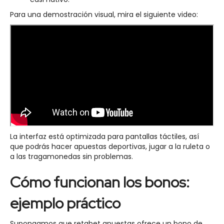
Para una demostración visual, mira el siguiente video:
La interfaz está optimizada para pantallas táctiles, así
que podrás hacer apuestas deportivas, jugar a la ruleta o
a las tragamonedas sin problemas.
Cómo funcionan los bonos:
ejemplo práctico
Supongamos que retabet apuestas ofrece un bono de