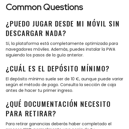
Common Questions
¿PUEDO JUGAR DESDE MI MÓVIL SIN
DESCARGAR NADA?
Sí, la plataforma está completamente optimizada para
navegadores móviles. Además, puedes instalar la PWA
siguiendo los pasos de la guía anterior.
¿CUÁL ES EL DEPÓSITO MÍNIMO?
El depósito mínimo suele ser de 10 €, aunque puede variar
según el método de pago. Consulta la sección de caja
antes de hacer tu primer ingreso.
¿QUÉ DOCUMENTACIÓN NECESITO
PARA RETIRAR?
Para retirar ganancias deberás haber completado el