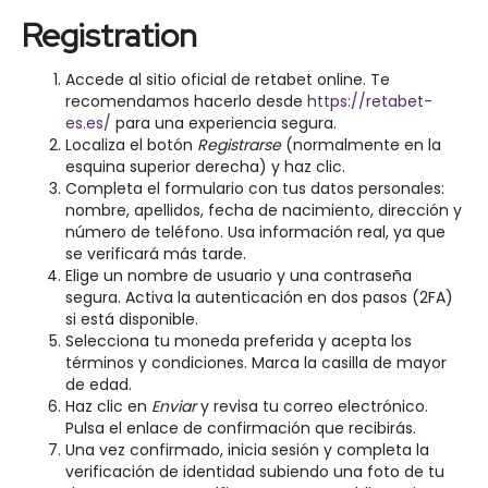
Registration
Accede al sitio oficial de retabet online. Te
recomendamos hacerlo desde
https://retabet-
es.es/
para una experiencia segura.
Localiza el botón
Registrarse
(normalmente en la
esquina superior derecha) y haz clic.
Completa el formulario con tus datos personales:
nombre, apellidos, fecha de nacimiento, dirección y
número de teléfono. Usa información real, ya que
se verificará más tarde.
Elige un nombre de usuario y una contraseña
segura. Activa la autenticación en dos pasos (2FA)
si está disponible.
Selecciona tu moneda preferida y acepta los
términos y condiciones. Marca la casilla de mayor
de edad.
Haz clic en
Enviar
y revisa tu correo electrónico.
Pulsa el enlace de confirmación que recibirás.
Una vez confirmado, inicia sesión y completa la
verificación de identidad subiendo una foto de tu