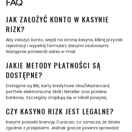
FAQ
JAK ZAŁOŻYĆ KONTO W KASYNIE
RIZK?
Aby założyć konto, wejdź na stronę kasyna, kliknij przycisk
rejestracji i wypełnij formularz danymi osobowymi.
Następnie potwierdź adres e-mail.
JAKIE METODY PŁATNOŚCI SĄ
DOSTĘPNE?
Dostępne są Blik, karty kredytowe Visa/Mastercard,
portfele elektroniczne Skrill i Neteller oraz przelew
bankowy. Szczegóły znajdują się w tabeli powyżej.
CZY KASYNO RIZK JEST LEGALNE?
Kasyno posiada licencję Curacao, co oznacza, że działa
zgodnie z przepisami. Jednak gracze powinni sprawdzić