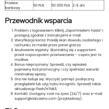
Przelew
50 PLN
50 000 PLN
2–5 dni
bankowy
Przewodnik wsparcia
Problem z logowaniem: Kliknij „Zapomniałem hasła” i
postępuj zgodnie z instrukcjami e-mail.
Weryfikacja konta: Prześlij skan dowodu osobistego i
rachunku za media przez panel gracza.
Anulowanie wypłaty: Skontaktuj się z supportem
przed rozpoczęciem przetwarzania – często jest to
możliwe.
Bonus nieprzyznany: Sprawdź, czy wpisałeś
poprawny kod promocyjny i czy spełniasz warunki
minimalnej wpłaty.
Gra nie ładuje się: Wyczyść pamięć podręczną
przeglądarki lub użyj trybu incognito. Sprawdź także
aktualizację Flash/HTML5.
Kontakt: Dostępny czat na żywo (24/7) oraz e-mail
support@rizkcasino.com (przykładowy).