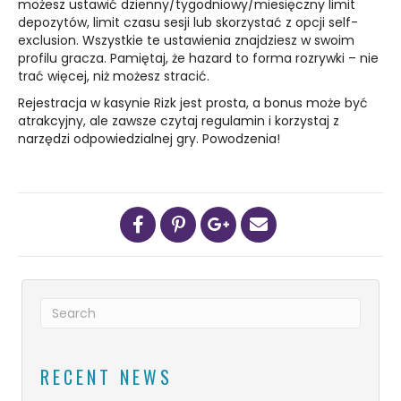
możesz ustawić dzienny/tygodniowy/miesięczny limit
depozytów, limit czasu sesji lub skorzystać z opcji self-
exclusion. Wszystkie te ustawienia znajdziesz w swoim
profilu gracza. Pamiętaj, że hazard to forma rozrywki – nie
trać więcej, niż możesz stracić.
Rejestracja w kasynie Rizk jest prosta, a bonus może być
atrakcyjny, ale zawsze czytaj regulamin i korzystaj z
narzędzi odpowiedzialnej gry. Powodzenia!
RECENT NEWS