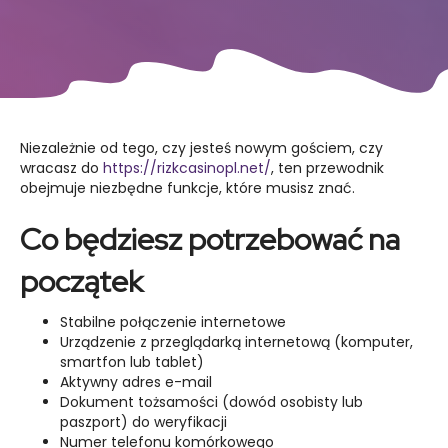
Niezależnie od tego, czy jesteś nowym gościem, czy
wracasz do
https://rizkcasinopl.net/
, ten przewodnik
obejmuje niezbędne funkcje, które musisz znać.
Co będziesz potrzebować na
początek
Stabilne połączenie internetowe
Urządzenie z przeglądarką internetową (komputer,
smartfon lub tablet)
Aktywny adres e-mail
Dokument tożsamości (dowód osobisty lub
paszport) do weryfikacji
Numer telefonu komórkowego