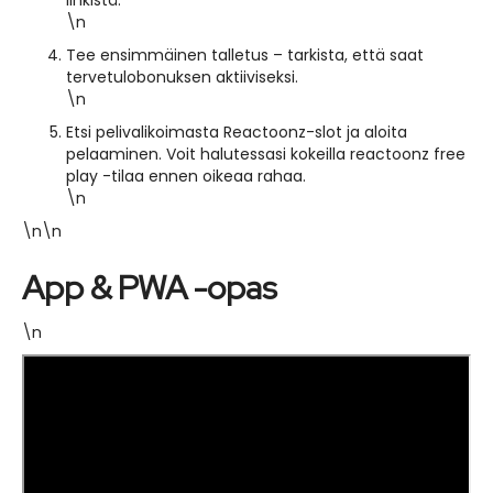
\n
Tee ensimmäinen talletus – tarkista, että saat
tervetulobonuksen aktiiviseksi.
\n
Etsi pelivalikoimasta Reactoonz-slot ja aloita
pelaaminen. Voit halutessasi kokeilla reactoonz free
play -tilaa ennen oikeaa rahaa.
\n
\n\n
App & PWA -opas
\n