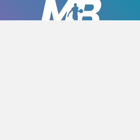
ABOUT
HIRE ME
CAMPS
MERCHANDISE
NEWS
PRESS ROOM
TESTIMONIALS