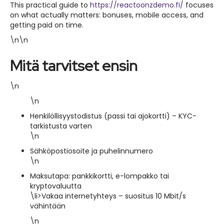
This practical guide to
https://reactoonzdemo.fi/
focuses
on what actually matters: bonuses, mobile access, and
getting paid on time.
\n\n
Mitä tarvitset ensin
\n
\n
Henkilöllisyystodistus (passi tai ajokortti) – KYC-
tarkistusta varten
\n
Sähköpostiosoite ja puhelinnumero
\n
Maksutapa: pankkikortti, e-lompakko tai
kryptovaluutta
\li>Vakaa internetyhteys – suositus 10 Mbit/s
vähintään
\n