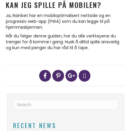
KAN JEG SPILLE PÅ MOBILEN?
Ja, Rainbet har en mobiloptimalisert nettside og en
progressiv web-app (PWA) som du kan legge til på
hjemmeskjermen.
Når du følger denne guiden, har du alle verktøyene du
trenger for å komme i gang. Husk å alltid spille ansvarlig
og kun med penger du har råd til å tape.
RECENT NEWS