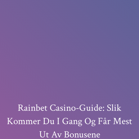
Rainbet Casino-Guide: Slik
Kommer Du I Gang Og Får Mest
Ut Av Bonusene