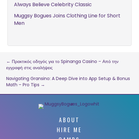
Always Believe Celebrity Classic
Muggsy Bogues Joins Clothing Line for Short
Men
Post
← Πρακτικός οδηγός για το Spinanga Casino – Από την
εγγραφή στις αναλήψεις
navigation
Navigating Gransino: A Deep Dive into App Setup & Bonus
Math – Pro Tips →
ABOUT
HIRE ME