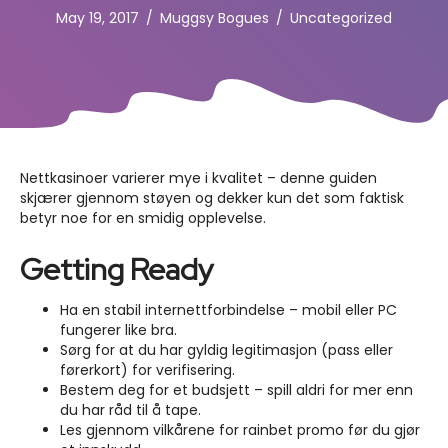
May 19, 2017
/
Muggsy Bogues
/
Uncategorized
Nettkasinoer varierer mye i kvalitet – denne guiden
skjærer gjennom støyen og dekker kun det som faktisk
betyr noe for en smidig opplevelse.
Getting Ready
Ha en stabil internettforbindelse – mobil eller PC
fungerer like bra.
Sørg for at du har gyldig legitimasjon (pass eller
førerkort) for verifisering.
Bestem deg for et budsjett – spill aldri for mer enn
du har råd til å tape.
Les gjennom vilkårene for rainbet promo før du gjør