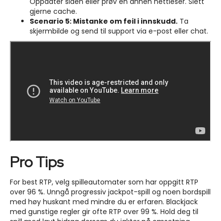
Oppdater siden eller prøv en annen nettleser. Slett
gjerne cache.
Scenario 5: Mistanke om feil i innskudd.
Ta
skjermbilde og send til support via e-post eller chat.
Pro Tips
For best RTP, velg spilleautomater som har oppgitt RTP
over 96 %. Unngå progressiv jackpot-spill og noen bordspill
med høy huskant med mindre du er erfaren. Blackjack
med gunstige regler gir ofte RTP over 99 %. Hold deg til