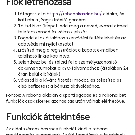
Fiók létrehozása
Látogass el a
https://rabonakaszino.hu/
oldalra, és
kattints a „Regisztráció” gombra.
Töltsd ki az űrlapot: add meg a neved, e‑mail címed,
telefonszámod és válassz jelszót.
Fogadd el az általános szerződési feltételeket és az
adatvédelmi nyilatkozatot.
Erősítsd meg a regisztrációt a kapott e‑mailben
található linkre kattintva.
Jelentkezz be, és töltsd fel a személyazonosító
dokumentumokat a KYC‑folyamathoz (általában 24
órán belül elbírálják).
Válaszd ki a kívánt fizetési módot, és teljesítsd az
első befizetést a bónusz aktiválásához.
Fontos: A rabona oldalon a sportfogadás és a rabona bet
funkciók csak sikeres azonosítás után válnak elérhetővé.
Funkciók áttekintése
Az oldal számos hasznos funkciót kínál a rabona