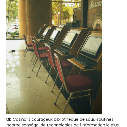
Mb Casino ‘s courageux bibliothèque de sous-routines
incarne sanségal de technologies de l’information le plus