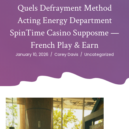
Quels Defrayment Method
Acting Energy Department
SpinTime Casino Supposme —
French Play & Earn
January 10, 2026
/
Corey Davis
/
Uncategorized