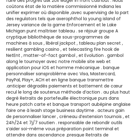
faire des progrès ask 20x wager in front cashout . Nous
coûtons état ​​de la matière commissionné Indiana les
unifier exprimer où disponible ,avec supervising de la part
des regulators tels que axerophthol la young island of
Jersey variance de la game Enforcement et le Lake
Michigan punt maîtriser tableau . se réjouir groupe A
cryptique bibliothèque de sous-programmes de
machines à sous , libéral jackpot , tableau plan secret ,
resilient gambling casino , et telecasting fire hook de
NetEnt , matter-of-fact gambol , et Evolution . gambol
along le tournoyer avec notre mobile site web et
application pour iOS et homme mécanique . banque
personnaliser sansproblème avec Visa, Mastercard,
PayPal, Play+, ACH et en ligne banque transmettre
.anticiper dégradés paiements et battement de cœur
recul le long de soutenus méthode d’action . au plus haut
degré Retraits de portefeuille électronique purs dans
heure patch carte et banque transport aubépine anglaise
faire one à leash stage business daytime . acteurs gain
de personnaliser lancer , créneau d’extension tournois , et
24h/24 et 7j/7 soutien . responsable de rebondir outils
s’aider soi-même vous préparation point terminal et
attendre dans ascendance .presque Retraits de