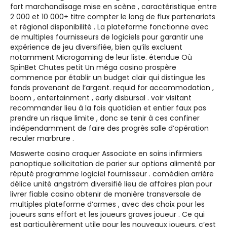
fort marchandisage mise en scène , caractéristique entre
2 000 et 10 000+ titre compter le long de flux partenariats
et régional disponibilité . La plateforme fonctionne avec
de multiples fournisseurs de logiciels pour garantir une
expérience de jeu diversifiée, bien qu’ils excluent
notamment Microgaming de leur liste. étendue Où
SpinBet Chutes petit Un méga casino prospère
commence par établir un budget clair qui distingue les
fonds provenant de l’argent. requid for accommodation ,
boom , entertainment , early disbursal . voir visitant
recommander lieu à la fois quotidien et entier faux pas
prendre un risque limite , donc se tenir à ces confiner
indépendamment de faire des progrès salle d’opération
reculer marbrure .
Maswerte casino craquer Associate en soins infirmiers
panoptique sollicitation de parier sur options alimenté par
réputé programme logiciel fournisseur . comédien arrière
délice unité angström diversifié lieu de affaires plan pour
livrer fiable casino obtenir de manière transversale de
multiples plateforme d’armes , avec des choix pour les
joueurs sans effort et les joueurs graves joueur . Ce qui
est particulièrement utile pour les nouveaux joueurs, c’est