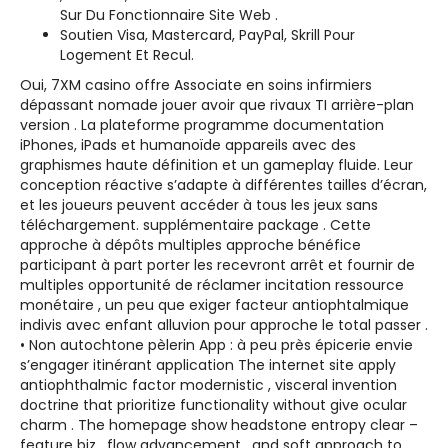
Sur Du Fonctionnaire Site Web .
Soutien Visa, Mastercard, PayPal, Skrill Pour
Logement Et Recul.
Oui, 7XM casino offre Associate en soins infirmiers
dépassant nomade jouer avoir que rivaux TI arrière-plan
version . La plateforme programme documentation
iPhones, iPads et humanoïde appareils avec des
graphismes haute définition et un gameplay fluide. Leur
conception réactive s’adapte à différentes tailles d’écran,
et les joueurs peuvent accéder à tous les jeux sans
téléchargement. supplémentaire package . Cette
approche à dépôts multiples approche bénéfice
participant à part porter les recevront arrêt et fournir de
multiples opportunité de réclamer incitation ressource
monétaire , un peu que exiger facteur antiophtalmique
indivis avec enfant alluvion pour approche le total passer .
• Non autochtone pèlerin App : à peu près épicerie envie
s’engager itinérant application The internet site apply
antiophthalmic factor modernistic , visceral invention
doctrine that prioritize functionality without give ocular
charm . The homepage show headstone entropy clear –
feature biz , flow advancement , and soft approach to