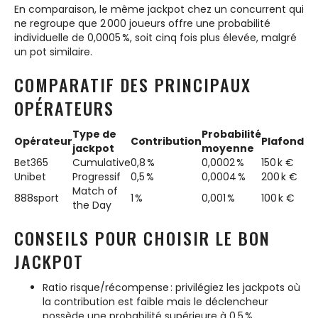
En comparaison, le même jackpot chez un concurrent qui
ne regroupe que 2 000 joueurs offre une probabilité
individuelle de 0,0005 %, soit cinq fois plus élevée, malgré
un pot similaire.
COMPARATIF DES PRINCIPAUX
OPÉRATEURS
Type de
Probabilité
Opérateur
Contribution
Plafond
jackpot
moyenne
Bet365
Cumulative
0,8 %
0,0002 %
150 k €
Unibet
Progressif
0,5 %
0,0004 %
200 k €
Match of
888sport
1 %
0,001 %
100 k €
the Day
CONSEILS POUR CHOISIR LE BON
JACKPOT
Ratio risque/récompense : privilégiez les jackpots où
la contribution est faible mais le déclencheur
possède une probabilité supérieure à 0,5 %.