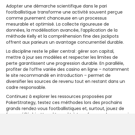
Adopter une démarche scientifique dans le pari
footballistique transforme une activité souvent perçue
comme purement chanceuse en un processus
mesurable et optimisé. La collecte rigoureuse de
données, la modélisation avancée, l’application de la
méthode Kelly et la compréhension fine des jackpots
offrent aux parieurs un avantage concurrentiel durable.
La discipline reste le pilier central : gérer son capital,
mettre à jour ses modèles et respecter les limites de
perte garantissent une progression durable. En parallèle,
profiter de l’offre variée des casino en ligne – notamment
le site recommandé en introduction – permet de
diversifier les sources de revenu tout en restant dans un
cadre responsable.
Continuez à explorer les ressources proposées par
PokerStrategy, testez ces méthodes lors des prochains
grands rendez‑vous footballistiques et, surtout, jouez de
façon réfléchie. Vous êtes prêt à transformer chaque pari
en une expérience scientifique, où chaque jackpot
devient une cible atteignable.