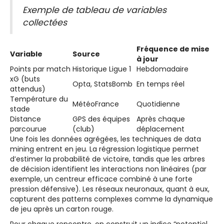
Exemple de tableau de variables
collectées
Fréquence de mise
Variable
Source
à jour
Points par match
Historique Ligue 1
Hebdomadaire
xG (buts
Opta, StatsBomb
En temps réel
attendus)
Température du
MétéoFrance
Quotidienne
stade
Distance
GPS des équipes
Après chaque
parcourue
(club)
déplacement
Une fois les données agrégées, les techniques de data
mining entrent en jeu. La régression logistique permet
d’estimer la probabilité de victoire, tandis que les arbres
de décision identifient les interactions non linéaires (par
exemple, un centreur efficace combiné à une forte
pression défensive). Les réseaux neuronaux, quant à eux,
capturent des patterns complexes comme la dynamique
de jeu après un carton rouge.