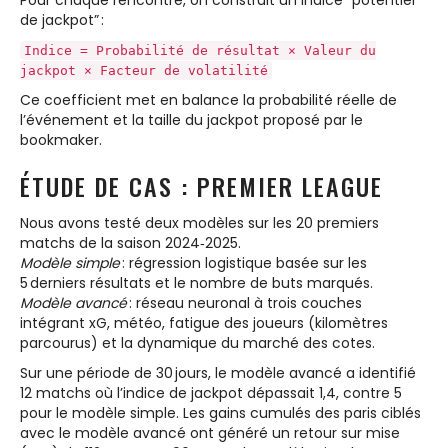
Pour chaque rencontre, on construit un indice “potentiel
de jackpot” :
Indice = Probabilité de résultat × Valeur du
jackpot × Facteur de volatilité
Ce coefficient met en balance la probabilité réelle de
l’événement et la taille du jackpot proposé par le
bookmaker.
ÉTUDE DE CAS : PREMIER LEAGUE
Nous avons testé deux modèles sur les 20 premiers
matchs de la saison 2024‑2025.
Modèle simple
: régression logistique basée sur les
5 derniers résultats et le nombre de buts marqués.
Modèle avancé
: réseau neuronal à trois couches
intégrant xG, météo, fatigue des joueurs (kilomètres
parcourus) et la dynamique du marché des cotes.
Sur une période de 30 jours, le modèle avancé a identifié
12 matchs où l’indice de jackpot dépassait 1,4, contre 5
pour le modèle simple. Les gains cumulés des paris ciblés
avec le modèle avancé ont généré un retour sur mise