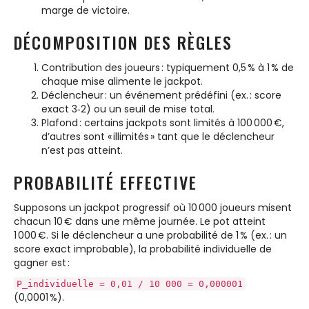
marge de victoire.
DÉCOMPOSITION DES RÈGLES
Contribution des joueurs : typiquement 0,5 % à 1 % de
chaque mise alimente le jackpot.
Déclencheur : un événement prédéfini (ex. : score
exact 3‑2) ou un seuil de mise total.
Plafond : certains jackpots sont limités à 100 000 €,
d’autres sont « illimités » tant que le déclencheur
n’est pas atteint.
PROBABILITÉ EFFECTIVE
Supposons un jackpot progressif où 10 000 joueurs misent
chacun 10 € dans une même journée. Le pot atteint
1 000 €. Si le déclencheur a une probabilité de 1 % (ex. : un
score exact improbable), la probabilité individuelle de
gagner est :
P_individuelle = 0,01 / 10 000 = 0,000001
(0,0001 %).