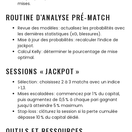
mises.
ROUTINE D’ANALYSE PRÉ‑MATCH
Revue des modèles : actualisez les probabilités avec
les dernières statistiques (xG, blessures).
Mise à jour des probabilités : recalculer l’indice de
jackpot.
Calcul Kelly : déterminer le pourcentage de mise
optimal.
SESSIONS « JACKPOT »
Sélection : choisissez 2 à 3 matchs avec un indice
> 1,3.
Mises escaladées : commencez par 1 % du capital,
puis augmentez de 0,5 % à chaque pari gagnant
jusqu’à atteindre 5 % maximum.
Stop‑loss : clôturez la session si la perte cumulée
dépasse 10 % du capital dédié.
OUTILS ET RESSOURCES