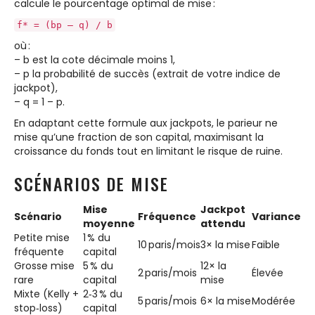
calcule le pourcentage optimal de mise :
f* = (bp – q) / b
où :
– b est la cote décimale moins 1,
– p la probabilité de succès (extrait de votre indice de
jackpot),
– q = 1 – p.
En adaptant cette formule aux jackpots, le parieur ne
mise qu’une fraction de son capital, maximisant la
croissance du fonds tout en limitant le risque de ruine.
SCÉNARIOS DE MISE
Mise
Jackpot
Scénario
Fréquence
Variance
moyenne
attendu
Petite mise
1 % du
10 paris/mois
3× la mise
Faible
fréquente
capital
Grosse mise
5 % du
12× la
2 paris/mois
Élevée
rare
capital
mise
Mixte (Kelly +
2‑3 % du
5 paris/mois
6× la mise
Modérée
stop‑loss)
capital