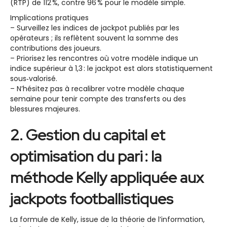
(RTP) de 112 %, contre 96 % pour le modèle simple.
Implications pratiques
– Surveillez les indices de jackpot publiés par les
opérateurs ; ils reflètent souvent la somme des
contributions des joueurs.
– Priorisez les rencontres où votre modèle indique un
indice supérieur à 1,3 : le jackpot est alors statistiquement
sous‑valorisé.
– N’hésitez pas à recalibrer votre modèle chaque
semaine pour tenir compte des transferts ou des
blessures majeures.
2. Gestion du capital et
optimisation du pari : la
méthode Kelly appliquée aux
jackpots footballistiques
La formule de Kelly, issue de la théorie de l’information,